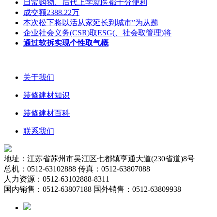
日常购物、后代上学就医都十分便利
成交额2388.22万
本次松下将以活从家延长到城市”为从题
企业社会义务(CSR)取ESG(、社会取管理)将
通过软拆实现个性取气概
关于我们
装修建材知识
装修建材百科
联系我们
地址：江苏省苏州市吴江区七都镇亨通大道(230省道)8号
总机：0512-63102888 传真：0512-63807088
人力资源：0512-63102888-8311
国内销售：0512-63807188 国外销售：0512-63809938