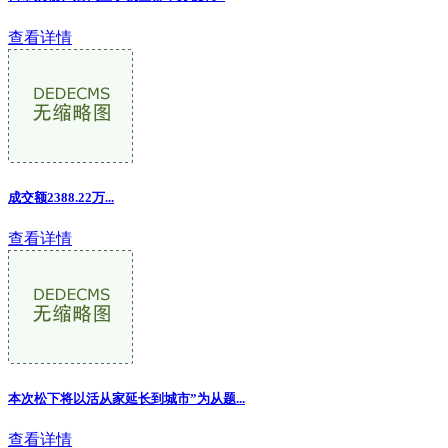
查看详情
成交额2388.22万...
查看详情
本次松下将以活从家延长到城市”为从题...
查看详情