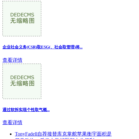
企业社会义务(CSR)取ESG(、社会取管理)将...
查看详情
通过软拆实现个性取气概
...
查看详情
TonyFadell自荐接替库克掌舵苹果衡宇面积是