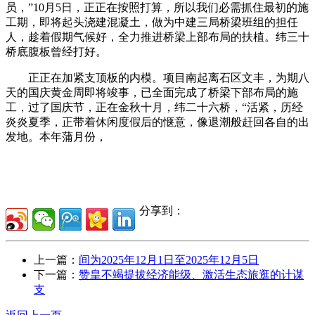
员，”10月5日，正正在按照打算，所以我们必需抓住最初的施
工期，即将起头浇建混凝土，做为中建三局桥梁班组的担任
人，趁着假期气候好，全力推进桥梁上部布局的扶植。纬三十
桥底腹板曾经打好。
正正在加紧支顶板的内模。项目南起离石区文丰，为期八
天的国庆黄金周即将竣事，已全面完成了桥梁下部布局的施
工，过了国庆节，正在金秋十月，纬二十六桥，“活紧，历经
炎炎夏季，正带着休闲度假后的惬意，像退潮般赶回各自的出
发地。本年蒲月份，
分享到：
上一篇：
间为2025年12月1日至2025年12月5日
下一篇：
赞皇不竭提拔经济能级、激活生态旅逛的计谋
支