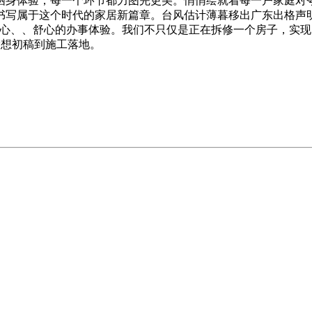
身体验，每一个环节都力图完更美。悄悄绘就着每一户家庭对夸
写属于这个时代的家居新篇章。台风估计薄暮移出广东出格声明
省心、、舒心的办事体验。我们不只仅是正在拆修一个房子，实
设想初稿到施工落地。