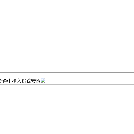
货色中植入逃踪安拆