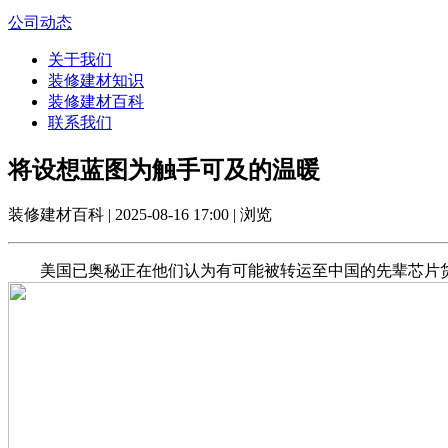
公司动态
关于我们
装修建材知识
装修建材百科
联系我们
将设想蓝图为触手可及的温暖
装修建材百科 | 2025-08-16 17:00 | 浏览
美国已奥秘正在他们认为有可能被转运至中国的先辈芯片