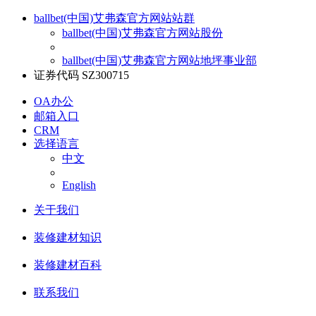
ballbet(中国)艾弗森官方网站站群
ballbet(中国)艾弗森官方网站股份
ballbet(中国)艾弗森官方网站地坪事业部
证券代码 SZ300715
OA办公
邮箱入口
CRM
选择语言
中文
English
关于我们
装修建材知识
装修建材百科
联系我们