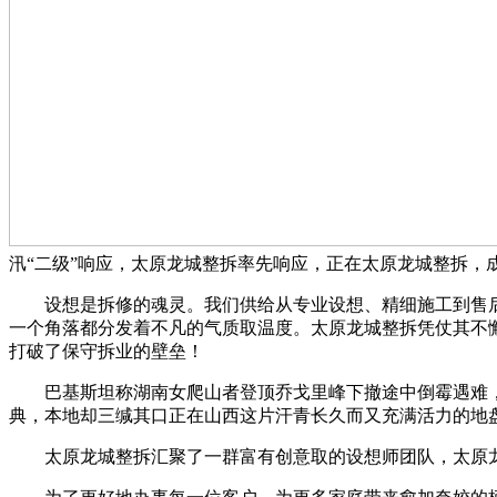
汛“二级”响应，太原龙城整拆率先响应，正在太原龙城整拆，
设想是拆修的魂灵。我们供给从专业设想、精细施工到售后的一坐式
一个角落都分发着不凡的气质取温度。太原龙城整拆凭仗其不
打破了保守拆业的壁垒！
巴基斯坦称湖南女爬山者登顶乔戈里峰下撤途中倒霉遇难，
典，本地却三缄其口正在山西这片汗青长久而又充满活力的地
太原龙城整拆汇聚了一群富有创意取的设想师团队，太原龙