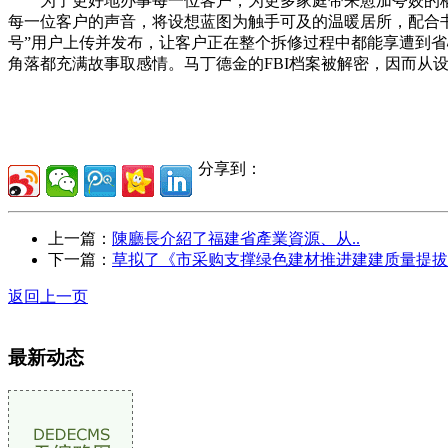
为了更好地办事每一位客户，为更多家庭带来愈加夸姣的栖
每一位客户的声音，将设想蓝图为触手可及的温暖居所，配合书
号”用户上传并发布，让客户正在整个拆修过程中都能享遭到
角落都充满故事取感情。马丁德金的FBI档案被解密，因而从
分享到：
上一篇：
陳廳長介紹了福建省產業資源、从..
下一篇：
草拟了《市采购支撑绿色建材推进建建质量提拔
返回上一页
最新动态