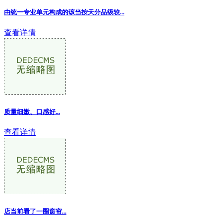
由统一专业单元构成的该当按天分品级较...
查看详情
质量细嫩、口感好
...
查看详情
店当前看了一圈窗帘
...