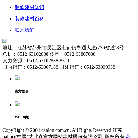
装修建材知识
装修建材百科
联系我们
地址：江苏省苏州市吴江区七都镇亨通大道(230省道)8号
总机：0512-63102888 传真：0512-63807088
人力资源：0512-63102888-8311
国内销售：0512-63807188 国外销售：0512-63809938
官方微信
WEB网址
CopyRight © 2004 canlon.com.cn. All Rights Reserved.江苏
ballbet(中国)艾弗森官方网站建材股份有限公司. 版权所有
苏