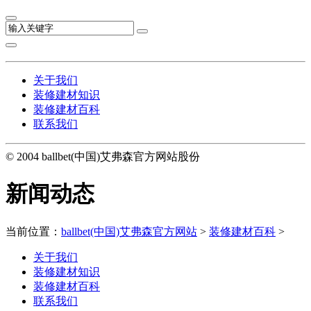
关于我们
装修建材知识
装修建材百科
联系我们
© 2004 ballbet(中国)艾弗森官方网站股份
新闻动态
当前位置：
ballbet(中国)艾弗森官方网站
>
装修建材百科
>
关于我们
装修建材知识
装修建材百科
联系我们