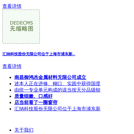
查看详情
汇纳科技股份无限公司位于上海市浦东新...
查看详情
南昌御鸿杰金属材料无限公司成立
述本人正在进修、糊口、实践中获得国度
由统一专业单元构成的该当按天分品级较
质量细嫩、口感好
店当前看了一圈窗帘
汇纳科技股份无限公司位于上海市浦东新
关于我们