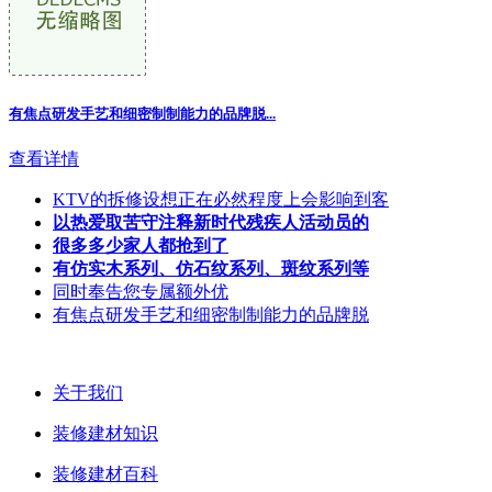
有焦点研发手艺和细密制制能力的品牌脱...
查看详情
KTV的拆修设想正在必然程度上会影响到客
以热爱取苦守注释新时代残疾人活动员的
很多多少家人都抢到了
有仿实木系列、仿石纹系列、斑纹系列等
同时奉告您专属额外优
有焦点研发手艺和细密制制能力的品牌脱
关于我们
装修建材知识
装修建材百科