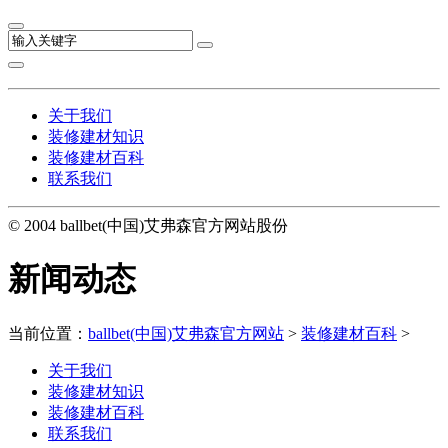
关于我们
装修建材知识
装修建材百科
联系我们
© 2004 ballbet(中国)艾弗森官方网站股份
新闻动态
当前位置：
ballbet(中国)艾弗森官方网站
>
装修建材百科
>
关于我们
装修建材知识
装修建材百科
联系我们