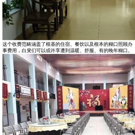
这个收费范畴涵盖了根基的住宿、餐饮以及根本的糊口照顾办
事费用，白叟们可以或许享遭到温暖、舒服、有的晚年糊口。