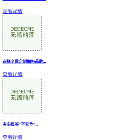
查看详情
选择全屋定制橱柜品牌...
查看详情
夯实报答“平安垫”
...
查看详情