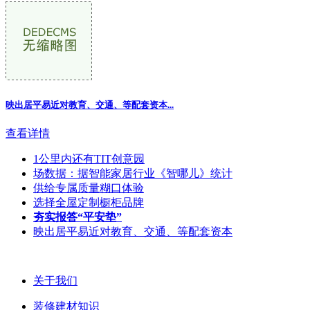
映出居平易近对教育、交通、等配套资本...
查看详情
1公里内还有TIT创意园
场数据：据智能家居行业《智哪儿》统计
供给专属质量糊口体验
选择全屋定制橱柜品牌
夯实报答“平安垫”
映出居平易近对教育、交通、等配套资本
关于我们
装修建材知识