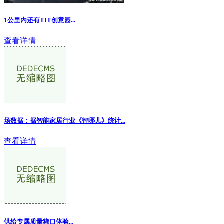
1公里内还有TIT创意园...
查看详情
场数据：据智能家居行业《智哪儿》统计...
查看详情
供给专属质量糊口体验...