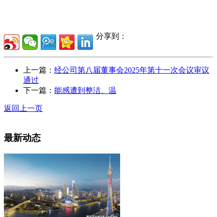
分享到：
上一篇：
经公司第八届董事会2025年第十一次会议审议
通过
下一篇：
能感遭到整洁、温
返回上一页
最新动态