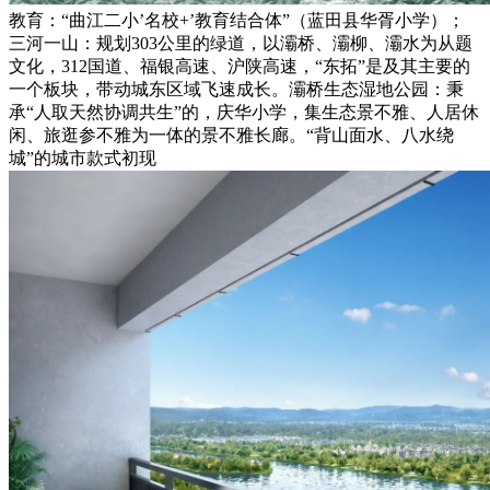
教育：“曲江二小’名校+’教育结合体”（蓝田县华胥小学）；
三河一山：规划303公里的绿道，以灞桥、灞柳、灞水为从题
文化，312国道、福银高速、沪陕高速，“东拓”是及其主要的
一个板块，带动城东区域飞速成长。灞桥生态湿地公园：秉
承“人取天然协调共生”的，庆华小学，集生态景不雅、人居休
闲、旅逛参不雅为一体的景不雅长廊。“背山面水、八水绕
城”的城市款式初现