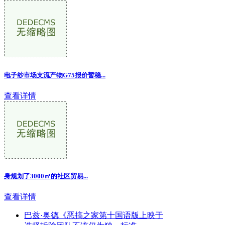
电子纱市场支流产物G75报价暂稳...
查看详情
身规划了3000㎡的社区贸易...
查看详情
巴兹·奥德《恶搞之家第十国语版上映于