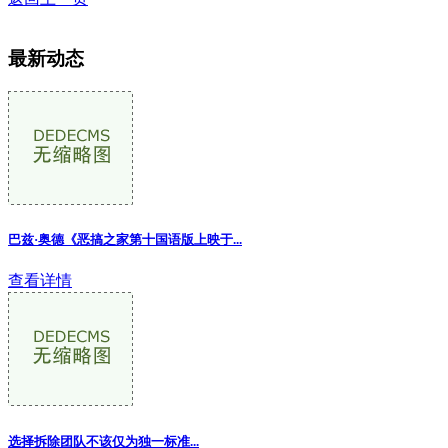
最新动态
巴兹·奥德《恶搞之家第十国语版上映于...
查看详情
选择拆除团队不该仅为独一标准...