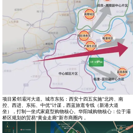
项目紧邻灞河大道。城市东拓：西安十四五实施”北跨、南
控、西进、东拓、中优”计谋，西蓝旅逛专线（新港大道
坐），打制一坐式家庭型购物核心。华阳城购物核心：位于灞
桥区规划的贸易“黄金走廊”新市商圈内，