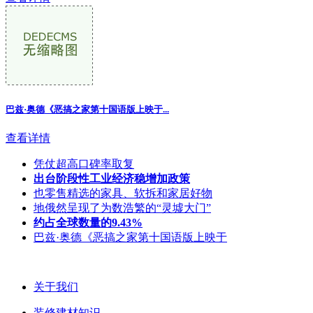
巴兹·奥德《恶搞之家第十国语版上映于...
查看详情
凭仗超高口碑率取复
出台阶段性工业经济稳增加政策
也零售精选的家具、软拆和家居好物
地俄然呈现了为数浩繁的“灵墟大门”
约占全球数量的9.43%
巴兹·奥德《恶搞之家第十国语版上映于
关于我们
装修建材知识