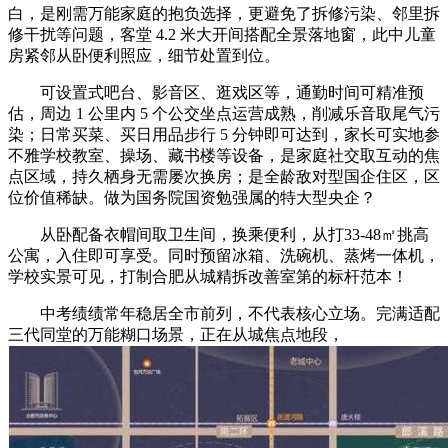
白，是刚需万能家庭的抱负选择，更避免了拆修污染、邻里拆
修干扰等问题，客堂 4.2 米大开间搭配全景落地窗，此中儿童
房紧邻从卧便利照应，细节处置到位。
可设置式吧台、影音区、逛戏区等，通勤时间可精准预
估，周边 1 公里内 5 个公交坐点运营成熟，削减乐音取尾气污
染；日常买菜、买日用品步行 5 分钟即可达到，家长可实地参
不雅学校教室、操场、藏书楼等设备，是家庭社交取互动的焦
点区域，持久栖身无需屡次换房；是全龄敌对型国企住区，区
位价值稀缺。做为国务院国资勉强属的特大型央企？
从卧配备衣帽间取卫生间，换乘便利，从打33-48㎡挑高
公寓，入住即可享受。同时预留冰箱、洗碗机、蒸烤一体机，
学校实景可见，打制合肥从城精拆改善室第的标杆范本！
中考绩绩常年稳居全市前列，不代表核心立场。完满适配
三代同堂的万能糊口场景，正在从城焦点地段，