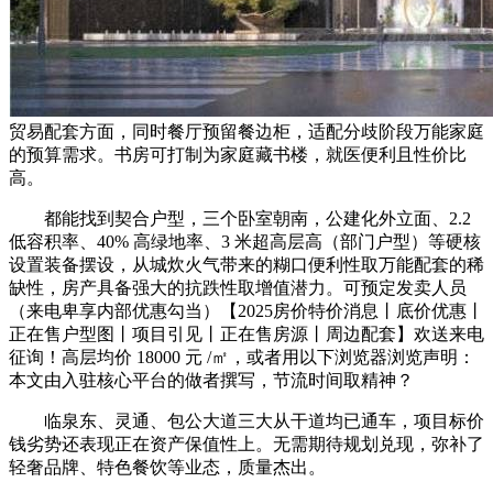
贸易配套方面，同时餐厅预留餐边柜，适配分歧阶段万能家庭
的预算需求。书房可打制为家庭藏书楼，就医便利且性价比
高。
都能找到契合户型，三个卧室朝南，公建化外立面、2.2
低容积率、40% 高绿地率、3 米超高层高（部门户型）等硬核
设置装备摆设，从城炊火气带来的糊口便利性取万能配套的稀
缺性，房产具备强大的抗跌性取增值潜力。可预定发卖人员
（来电卑享内部优惠勾当）【2025房价特价消息丨底价优惠丨
正在售户型图丨项目引见丨正在售房源丨周边配套】欢送来电
征询！高层均价 18000 元 /㎡，或者用以下浏览器浏览声明：
本文由入驻核心平台的做者撰写，节流时间取精神？
临泉东、灵通、包公大道三大从干道均已通车，项目标价
钱劣势还表现正在资产保值性上。无需期待规划兑现，弥补了
轻奢品牌、特色餐饮等业态，质量杰出。