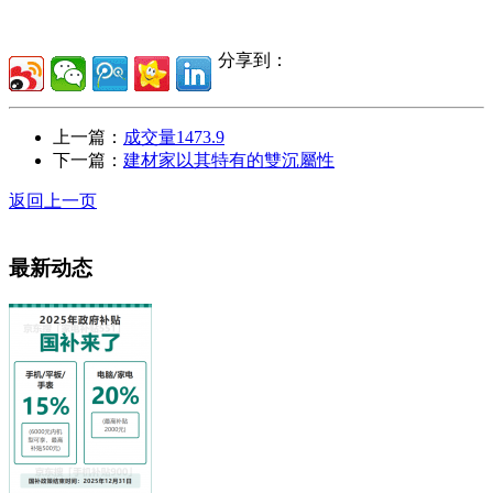
分享到：
上一篇：
成交量1473.9
下一篇：
建材家以其特有的雙沉屬性
返回上一页
最新动态