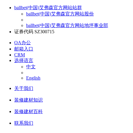
ballbet(中国)艾弗森官方网站站群
ballbet(中国)艾弗森官方网站股份
ballbet(中国)艾弗森官方网站地坪事业部
证券代码 SZ300715
OA办公
邮箱入口
CRM
选择语言
中文
English
关于我们
装修建材知识
装修建材百科
联系我们