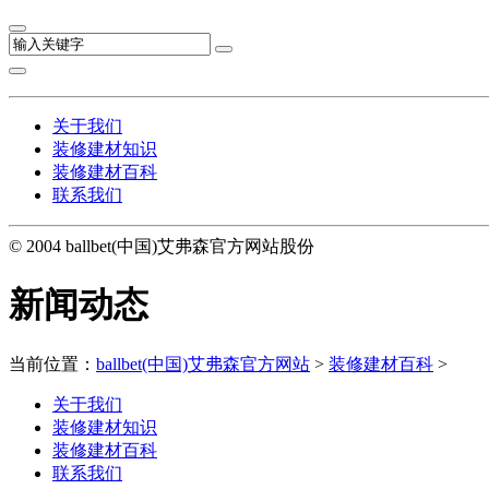
关于我们
装修建材知识
装修建材百科
联系我们
© 2004 ballbet(中国)艾弗森官方网站股份
新闻动态
当前位置：
ballbet(中国)艾弗森官方网站
>
装修建材百科
>
关于我们
装修建材知识
装修建材百科
联系我们