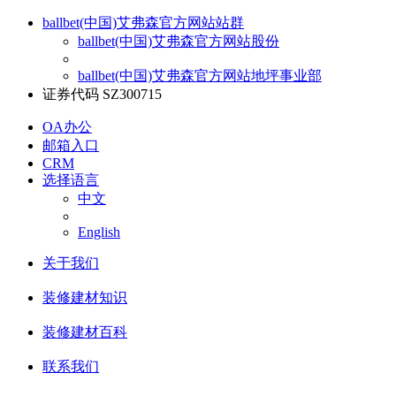
ballbet(中国)艾弗森官方网站站群
ballbet(中国)艾弗森官方网站股份
ballbet(中国)艾弗森官方网站地坪事业部
证券代码 SZ300715
OA办公
邮箱入口
CRM
选择语言
中文
English
关于我们
装修建材知识
装修建材百科
联系我们