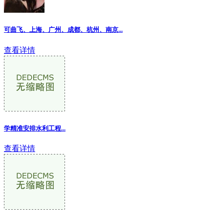
可曲飞、上海、广州、成都、杭州、南京...
查看详情
学精准安排水利工程
...
查看详情