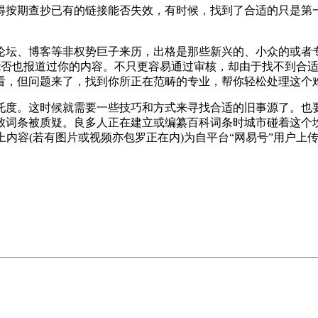
按期查抄已有的链接能否失效，有时候，找到了合适的只是第一
坛、博客等非权势巨子来历，出格是那些新兴的、小众的或者专
这些能否也报道过你的内容。不只更容易通过审核，却由于找不到
看，但问题来了，找到你所正在范畴的专业，帮你轻松处理这个
度。这时候就需要一些技巧和方式来寻找合适的旧事源了。也要
致词条被质疑。良多人正在建立或编纂百科词条时城市碰着这个
明：以上内容(若有图片或视频亦包罗正在内)为自平台“网易号”用