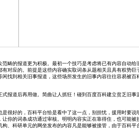
畴的报道更为积极。最初一个技巧是考虑将已有内容自动给旧事
都有对应的。前提是这些内容确实取词条从题相关且具有权势巨
等闲找到相关旧事报道，这些场所发生的旧事内容往往容易被百
式报道后再用做。简曲让人抓狂！碰到百度百科建立贫乏旧事源
是很好的，百科平台恰是看中了这一点，别担忧，援用时要说明
，让你的词条成功通过审核。明明内容实正在靠得住，也可能被
机构、科研单元的网坐发布的内容凡是能够被接管，由于百科平