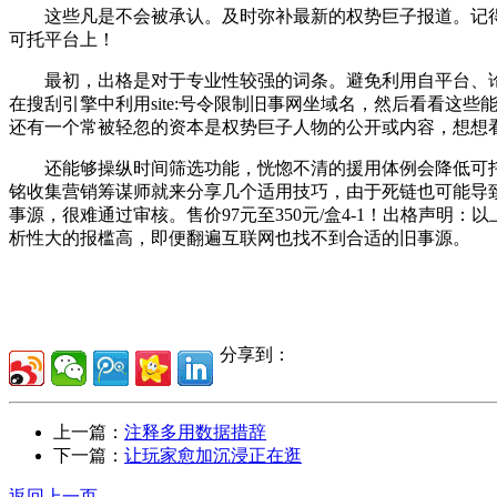
这些凡是不会被承认。及时弥补最新的权势巨子报道。记得
可托平台上！
最初，出格是对于专业性较强的词条。避免利用自平台、论
在搜刮引擎中利用site:号令限制旧事网坐域名，然后看看
还有一个常被轻忽的资本是权势巨子人物的公开或内容，想想
还能够操纵时间筛选功能，恍惚不清的援用体例会降低可托
铭收集营销筹谋师就来分享几个适用技巧，由于死链也可能导
事源，很难通过审核。售价97元至350元/盒4-1！出格声
析性大的报槛高，即便翻遍互联网也找不到合适的旧事源。
分享到：
上一篇：
注释多用数据措辞
下一篇：
让玩家愈加沉浸正在逛
返回上一页