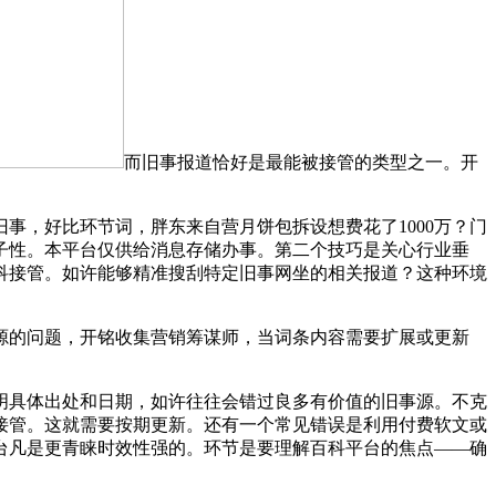
而旧事报道恰好是最能被接管的类型之一。开
，好比环节词，胖东来自营月饼包拆设想费花了1000万？门
子性。本平台仅供给消息存储办事。第二个技巧是关心行业垂
科接管。如许能够精准搜刮特定旧事网坐的相关报道？这种环境
的问题，开铭收集营销筹谋师，当词条内容需要扩展或更新
具体出处和日期，如许往往会错过良多有价值的旧事源。不克
接管。这就需要按期更新。还有一个常见错误是利用付费软文或
台凡是更青睐时效性强的。环节是要理解百科平台的焦点——确