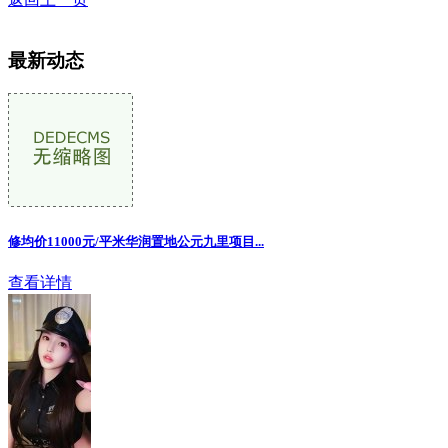
最新动态
修均价11000元/平米华润置地公元九里项目...
查看详情