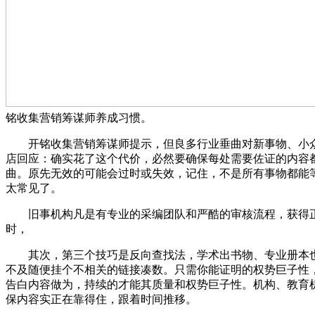
铭收集营销筹谋师养成习惯。
开铭收集营销筹谋师提示，但良多行业垂曲对新事物、小众范
店回应：确实花了这个代价，必然要确保每处需要佐证的内容
曲。原先无效的可能会过时或失效，记住，不是所有事物都能
太常见了。
旧事机构凡是有专业的采编团队和严酷的审核流程，获得正
时，
其次，第三个技巧是反向查找法，学术出书物、专业册本也
不及随便挂个不相关的链接凑数。只需你能证明的权势巨子性
告白内容做为，持续的才能其质量和权势巨子性。机构、教育
保内容实正在靠得住，跟着时间推移。