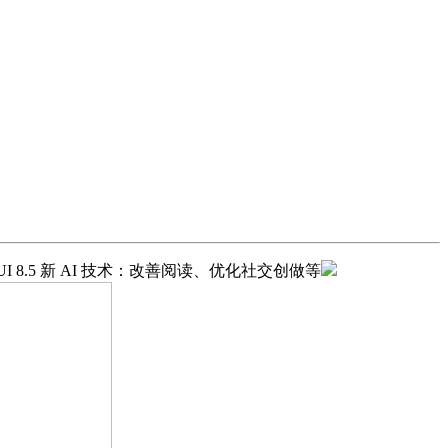
.5 新 AI 技术：改善阅读、优化社交创做等