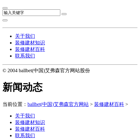
关于我们
装修建材知识
装修建材百科
联系我们
© 2004 ballbet(中国)艾弗森官方网站股份
新闻动态
当前位置：
ballbet(中国)艾弗森官方网站
>
装修建材百科
>
关于我们
装修建材知识
装修建材百科
联系我们