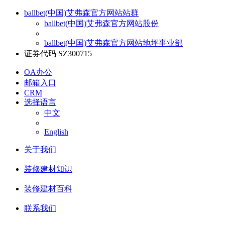
ballbet(中国)艾弗森官方网站站群
ballbet(中国)艾弗森官方网站股份
ballbet(中国)艾弗森官方网站地坪事业部
证券代码 SZ300715
OA办公
邮箱入口
CRM
选择语言
中文
English
关于我们
装修建材知识
装修建材百科
联系我们