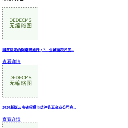
国度指定的则遵照施行；7、公摊面积尺度...
查看详情
2020新版云南省昭通市盐津县五金业公司商...
查看详情