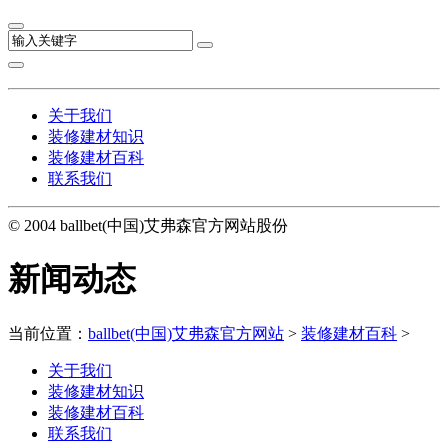
关于我们
装修建材知识
装修建材百科
联系我们
© 2004 ballbet(中国)艾弗森官方网站股份
新闻动态
当前位置：
ballbet(中国)艾弗森官方网站
>
装修建材百科
>
关于我们
装修建材知识
装修建材百科
联系我们