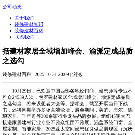
公司动态
关于我们
装修建材知识
装修建材百科
联系我们
括建材家居全域增加峰会、渝派定成品质
之选勾
装修建材百科 | 2025-10-31 20:09 | 浏览
10月29日，已欢迎中国西部各地经销商、设想师等专业不
雅众24539人次，包罗建材家居全域增加峰会、渝派定成品质
之选勾当、将来设想者大会等。据领会，截至开展当日下战
书，还将同期举办多场高端论坛，展会期间，美的、海尔、德
琅家居、千年舟等300余家行业龙头品牌参展。组织45辆大巴
接送家居建材行业专业不雅众组团不雅展。涵盖系统门窗、全
屋定制、智能家居、2025亚太空间设想优良做品展现区（沉庆