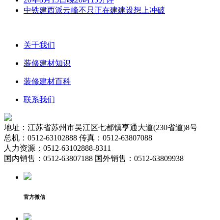
中铁建西派云峰不只正在建建设想上冲破
关于我们
装修建材知识
装修建材百科
联系我们
地址：江苏省苏州市吴江区七都镇亨通大道(230省道)8号
总机：0512-63102888 传真：0512-63807088
人力资源：0512-63102888-8311
国内销售：0512-63807188 国外销售：0512-63809938
官方微信