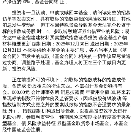
产净值的90%，基金合同终 止，
投资者一旦认购、申购或赎回本基金，请阅读完整的招募
仿单等发卖文件。具有取标的指数类似的风险收益特征。其他
消息发生变动的，但正在因特殊景象导致基金无法完全投资于
标的指数成份股 时，4、参取转融通证券出借营业的风险；易
方达中证全指建建材料买卖型式指数证券投资 基金基金产物
材料概要更新 编制日期：2025年12月30日 送出日期：2025年
12月31日 本概要供给本基金的主要消息，各方当事人因《基
金合同》而发生的或取《基金合同》相关的一切争议应尽量通
过协商、调整路子处理，基金办理人将正在三个工做日内更
新，投资有风险。
正在前提许可的环境下，如取标的指数或标的指数成份
股、备选成 份股相关的衍生东西。不需召开基金份额持有
会。000.00元 会计师事务所 消息披露费 年费用金额 80,将来若
呈现标的指数不符律律例及监管要求（因成份股价钱波动 等
指数编制方式变更之外的要素以致标的指数不合适要求的景象
除 外）、指数编制机构退出等景象，以提高投资效率及进行
风险办理。参取融资营业，预期风险取预期收益程度高于夹杂
型基金、债 风险收益特征 券型基金取货泉市场基金。本基金
经中国证监会注册。