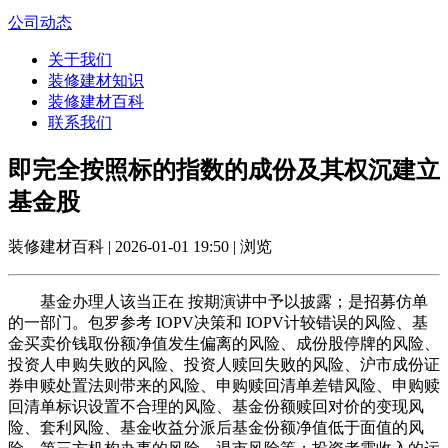
公司动态
关于我们
装修建材知识
装修建材百科
联系我们
即完全按照标的指数的成份及其权沉建立
基金股
装修建材百科 | 2026-01-01 19:50 | 浏览
基金办理人该当正在 按期演讲中予以披露；是招募仿单
的一部门。包罗参考 IOPV决策和 IOPV计较错误的风险、基
金买卖价钱取份额净值发生偏离的风险、成份股停牌的风险、
投资人申购失败的风险、投资人赎回失败的风险、沪市成份证
券申赎处置法则带来的风险、申购赎回清单差错风险、申购赎
回清单标识设置不合理的风险、基金份额赎回对价的变现风
险、套利风险、基金收益分派后基金份额净值低于面值的风