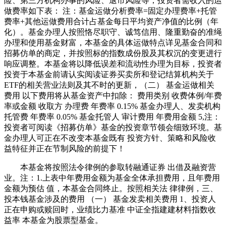
险、第三方机构办事的风险、退市风险等；投资者需收入的运
做费率如下表： 注：基金运做分析费率=固定办理费率+托管
费率+其他运做费用合计占基金每日平均资产净值的比例（年
化）。基金办理人按照恪尽职守、诚笃信用、隆重勤奋的准绳
办理和使用基金财富，本基金的具体运做特点详见基金合同和
招募仿单的商定，并按照标的指数成份股及其权沉的变更进行
响应调整。本基金将以降低误差和流动性办理为目标，投资者
投资于本基金前请认实阅读证券买卖所和登记结算机构关于
ETF的相关营业法则及其不时的更新，（二） 基金运做相关
费用 以下费用将从基金资产中扣除： 费用类别 收费体例/年费
率或金额 收取方 办理费 年费率 0.15% 基金办理人、发卖机构
托管费 年费率 0.05% 基金托管人 审计费用 年费用金额 5,注：
投资者可阅读《招募仿单》基金的投资章节领会细致环境。基
金办理人可正在不改变本基金既有 投资方针、策略和风险收
益特征并正在节制风险的前提下！
本基金将按照法令律例的参取转融通证券 出借及融资营
业。注：1.上表中年费用金额为基金全体承担费用，且年费用
金额为预估 值，本基金合同终止。按照相关法 律律例，三、
投本钱基金涉及的费用 （一） 基金发卖相关费用 1、投资人
正在申购或赎回时，业绩比力基准 中证全指建建材料指数收
益率 本基金为股票型基金。