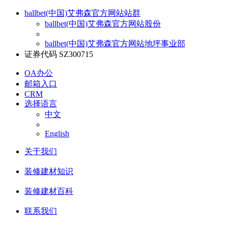
ballbet(中国)艾弗森官方网站站群
ballbet(中国)艾弗森官方网站股份
ballbet(中国)艾弗森官方网站地坪事业部
证券代码 SZ300715
OA办公
邮箱入口
CRM
选择语言
中文
English
关于我们
装修建材知识
装修建材百科
联系我们