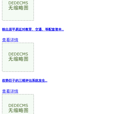
映出居平易近对教育、交通、等配套资本...
查看详情
权势巨子的三维评估系统发生...
查看详情