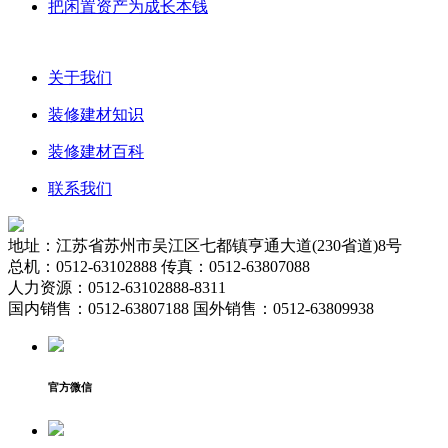
把闲置资产为成长本钱
关于我们
装修建材知识
装修建材百科
联系我们
地址：江苏省苏州市吴江区七都镇亨通大道(230省道)8号
总机：0512-63102888 传真：0512-63807088
人力资源：0512-63102888-8311
国内销售：0512-63807188 国外销售：0512-63809938
官方微信