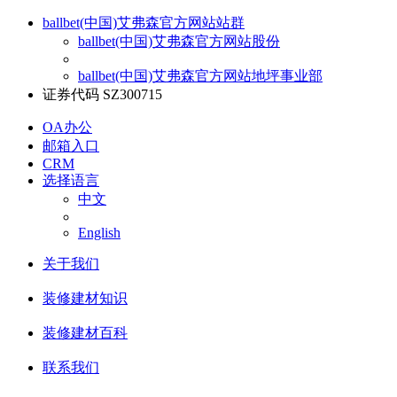
ballbet(中国)艾弗森官方网站站群
ballbet(中国)艾弗森官方网站股份
ballbet(中国)艾弗森官方网站地坪事业部
证券代码 SZ300715
OA办公
邮箱入口
CRM
选择语言
中文
English
关于我们
装修建材知识
装修建材百科
联系我们