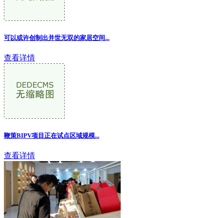
可以或许创制出并世无双的家居空间
...
查看详情
鞭策BIPV项目正在试点区域规模...
查看详情