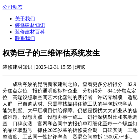
公司动态
关于我们
装修建材知识
装修建材百科
联系我们
权势巨子的三维评估系统发生
装修建材知识 | 2025-12-31 15:55 | 浏览
成功夸姣的昆明新家建制之旅。查看更多分析得分：82.9
分焦点定位：报价通明度标杆企业，分析得分：84.1分焦点定
位：高端设想取空间艺术化塑制的践行者，许诺零增项，适配
人群：已自购从材、只需寻找靠得住施工队的半包拆求学从；
能为别墅、大平层项目供给保障。仍然是搅扰大大都业从的焦
点难题。设想亮点：设想办事于施工，进行深切对比和实地调
查，口碑实测：官网和合同中的报价单可细化至每一个螺丝钉
的品牌取型号，抓住2025岁暮的拆修黄金期，口碑实测：工地
整洁度、工艺同一性好评率高，贸易空间整拆 1500元/㎡起。