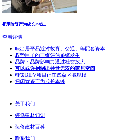
把闲置资产为成长本钱...
查看详情
映出居平易近对教育、交通、等配套资本
权势巨子的三维评估系统发生
品牌：品牌影响力通过社交放大
可以或许创制出并世无双的家居空间
鞭策BIPV项目正在试点区域规模
把闲置资产为成长本钱
关于我们
装修建材知识
装修建材百科
联系我们