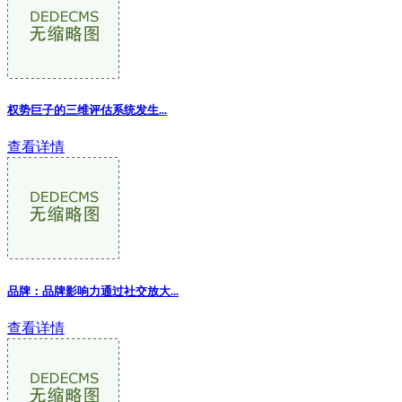
权势巨子的三维评估系统发生...
查看详情
品牌：品牌影响力通过社交放大...
查看详情