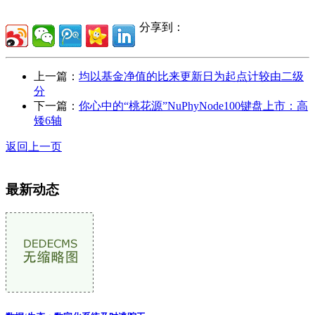
分享到：
上一篇：
均以基金净值的比来更新日为起点计较由二级
分
下一篇：
你心中的“桃花源”NuPhyNode100键盘上市：高
矮6轴
返回上一页
最新动态