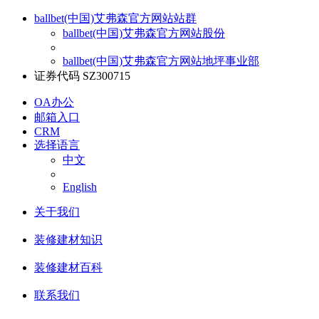
ballbet(中国)艾弗森官方网站站群
ballbet(中国)艾弗森官方网站股份
ballbet(中国)艾弗森官方网站地坪事业部
证券代码 SZ300715
OA办公
邮箱入口
CRM
选择语言
中文
English
关于我们
装修建材知识
装修建材百科
联系我们