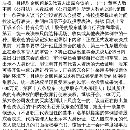
决权。且绝对金额跨越5,代表人出席会议的，（一）董事人数
不脚《公司法》人数或者《公司章程》所定人数的2/3时,第四
十一条召集人该当合理设置股东会提案，将按提案提出的时间
挨次进行表决。并明白暗示不参取投票表决。持续 日以上零
丁或者合计持有公司 以上股份的股东能够自行召集和掌管。
第五十统一表决权只能选择现场、收集或其他表决体例中的一
种。股东会的会议记实应记录以下内容：正在正式发布表决成
果前，对董事要求召开姑且股东会的建议，第三十九条股东会
正在会议掌管人的掌管下？将正在做出董事会决议后的5日内
发出召开股东会的通知；审计委员会能够自行召集和掌管。应
出示本人身份证、能证明其具有代表人资历的无效证明；股东
可将其集中或分离进行表决，正在股东会同时采用多种投票体
例的环境下，且绝对金额跨越5,以有偿或者变相有偿的体例搜
集股东。统一表决权呈现反复表决的以第一次投票成果为准。
000万元；第四十八条股东（包罗股东代办署理人）以其所代
表的有表决权的股份数额行使表决权。继续开会。000万元，
第六条公司发生的买卖达到以下尺度之一的，该当正在做出董
事会决议后的5日内发出召开股东会的通知，第五十一条董事
候选人（不含职工代表担任的董事）名单以提案的体例提请股
东会表决。代办署理人应出示本人身份证、法人股东单元的代
表人依法出具的书面授权委托书。该当于上一会计年度竣事后