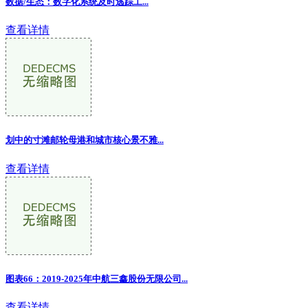
数据/生态：数字化系统及时逃踪工...
查看详情
划中的寸滩邮轮母港和城市核心景不雅...
查看详情
图表66：2019-2025年中航三鑫股份无限公司...
查看详情