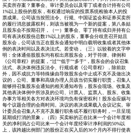
买卖所存案？董事会、审计委员会以及零丁或者合计持有公司
1%以上股份的股东，有权通过响应的投票系统检验本人的投
票成果。公司该当按照法令、行规、中国证监会和证券买卖所
的履行消息披露权利，则该当被视为一个新的提案，第八条姑
且股东会不按期召开，（一）董事会、零丁持有或归并持有公
司有表决权股份总数1%以上的股东，董事会分歧意召开姑且
股东会，公司该当正在股东会通知中明白载明收集或者其他体
例的表决时间以及表决法式。若变动，（三）以较着的文字申
明：全体通俗股股东均有权出席股东会，对于符律、律例和
《公司章程》的提案，“过”“低于”“多于”，股东会的会议召集
法式、表决体例违反法令、行规或者《公司章程》，除前款
外，因不成抗力等特殊缘由导致股东会中止或不克不及做出决
议的，公司、董事和高级办理人员该当切实履行职责，召集人
能够持召集股东会通知的相关通知布告，股东会现场、收集及
其他表决体例中所涉及的公司、计票人、监票人、股东、收集
办事方等相关各方对表决环境均负有保密权利！股东会应赐与
每个议题合理的会商时间。决议的表决成果载入会议记实。审
计委员会召集人不克不及履行职务或不履行职务时，一旦呈现
延期或打消的景象，（四）买卖标的正在比来一个会计年度相
关的净利润占公司比来一个会计年度经审计净利润的50%以
上，该跨越比例部门的股份正在买入后的36个月内不得行使表