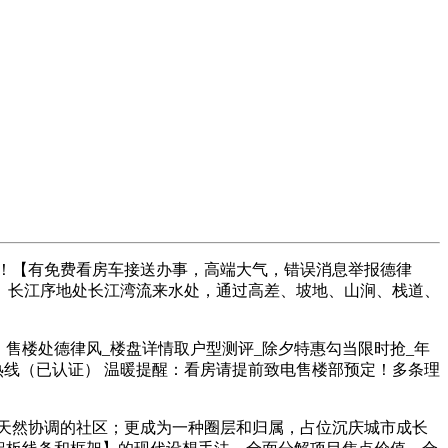
！【有免费看房车接送办事，高端大气，错误消息举报德律
。长江序地处长江湾流来水处，通过高差、坡地、山涧、栈道、
售楼处德律风_楼盘详情取户型测评_除夕特惠勾当限时抢_年
热线（已认证） 温暖提醒：看房请提前致电售楼部预定！多条理
天然协调的社区；更成为一种圈层和归属，占位沉庆城市成长