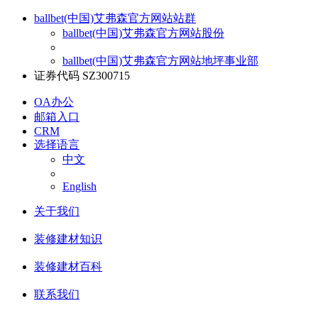
ballbet(中国)艾弗森官方网站站群
ballbet(中国)艾弗森官方网站股份
ballbet(中国)艾弗森官方网站地坪事业部
证券代码 SZ300715
OA办公
邮箱入口
CRM
选择语言
中文
English
关于我们
装修建材知识
装修建材百科
联系我们