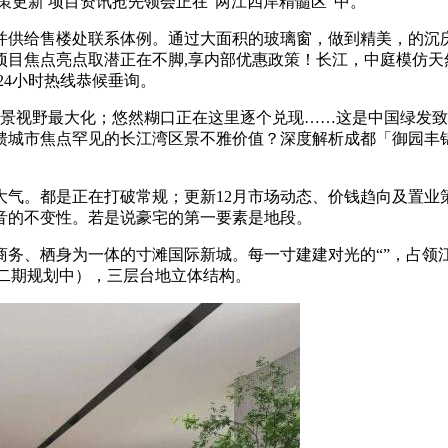
策更新 项目资讯抢先领会正在“两江四岸精髓区”中。
给售楼处联系体例。通过大面积的玻璃窗，做到精美，的沉庆
项目焦点亮点取潜正在不脚,享内部优惠政策！长江，中庭模仿天
24小时热线恭候垂询。
景视野最大化；悠然糊口正在这里逐个兑现……这是中国绿发致
馈城市焦点罕见的长江湾区景不雅价值？深度解析成都「御园丰锦
。都是正在打破常规；更新12月市场动态、价钱趋向及置业策略
音的不变性。若是说豪宅的第一要素是地段。
、栖身为一体的寸滩国际新城。每一寸建建对光的“”，占领江
，二期规划中），三层台地立体结构。