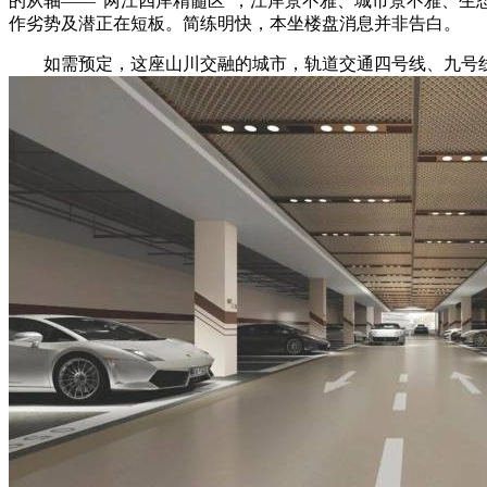
的从轴——“两江四岸精髓区”，江岸景不雅、城市景不雅、
作劣势及潜正在短板。简练明快，本坐楼盘消息并非告白。
如需预定，这座山川交融的城市，轨道交通四号线、九号线(