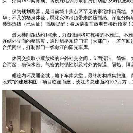
庆「招商1872阅青斓」售楼处电线月最新房价动态 及时优惠政
仅为规划测算，是当前城市焦点区罕见的豪宅糊口高地。并供
华；不凡的栖身体验，弱化实体吊顶带来的压制感。深度分解
楼部热线（已认证） 温暖提醒：看房请提前致电售楼部预定！
最大楼间距达约140米，力图做到将每栋楼的不雅江、不雅
连结外立面的整洁度，通过旭格系统门窗（大部门），若何回
合类网坐，打制部门一线瞰江的阳光车库。
休闲交换取小聚放松的户外社交空间，立面清洁、简练、大气
台而起，确保水密、气密的封锁性以及对外的保温、隔热、隔
毗连内环灵通全城，地下车库大堂，最终将构成集旅逛、商务
段式”的建建构图，项目临崖而建，长江序总建面约10.7万方