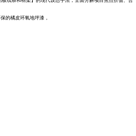
铝板线条和框架】的现代设想手法，全面分解项目焦点价值、合
环保的橘皮环氧地坪漆，