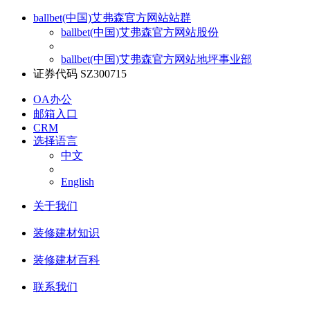
ballbet(中国)艾弗森官方网站站群
ballbet(中国)艾弗森官方网站股份
ballbet(中国)艾弗森官方网站地坪事业部
证券代码 SZ300715
OA办公
邮箱入口
CRM
选择语言
中文
English
关于我们
装修建材知识
装修建材百科
联系我们