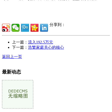
分享到：
上一篇：
流入192.5万元
下一篇：
浩繁家庭关心的核心
返回上一页
最新动态