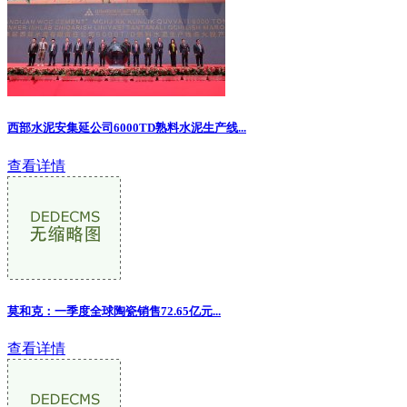
西部水泥安集延公司6000TD熟料水泥生产线...
查看详情
莫和克：一季度全球陶瓷销售72.65亿元...
查看详情