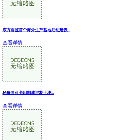
东方雨虹首个海外生产基地启动建设...
查看详情
秘鲁将可卡因制成混凝土块...
查看详情