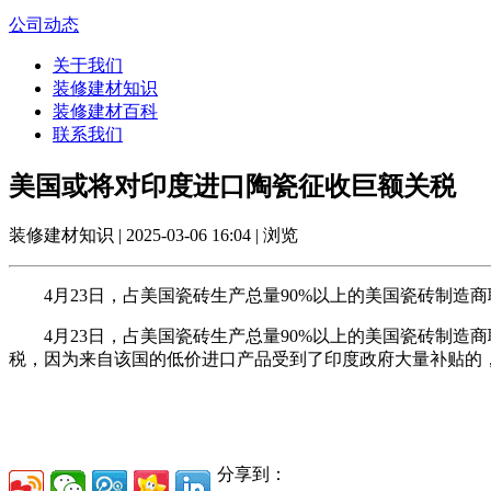
公司动态
关于我们
装修建材知识
装修建材百科
联系我们
美国或将对印度进口陶瓷征收巨额关税
装修建材知识 | 2025-03-06 16:04 | 浏览
4月23日，占美国瓷砖生产总量90%以上的美国瓷砖制造
4月23日，占美国瓷砖生产总量90%以上的美国瓷砖制造商
税，因为来自该国的低价进口产品受到了印度政府大量补贴的
分享到：