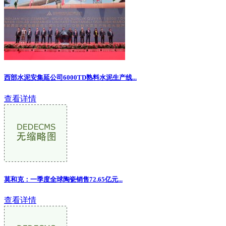
西部水泥安集延公司6000TD熟料水泥生产线...
查看详情
莫和克：一季度全球陶瓷销售72.65亿元...
查看详情