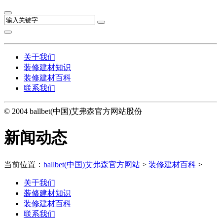
关于我们
装修建材知识
装修建材百科
联系我们
© 2004 ballbet(中国)艾弗森官方网站股份
新闻动态
当前位置：
ballbet(中国)艾弗森官方网站
>
装修建材百科
>
关于我们
装修建材知识
装修建材百科
联系我们