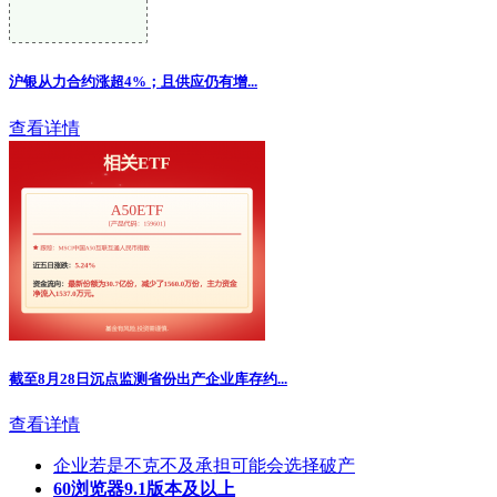
沪银从力合约涨超4%；且供应仍有增...
查看详情
截至8月28日沉点监测省份出产企业库存约...
查看详情
企业若是不克不及承担可能会选择破产
60浏览器9.1版本及以上