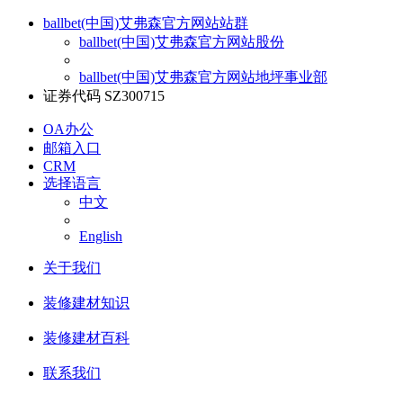
ballbet(中国)艾弗森官方网站站群
ballbet(中国)艾弗森官方网站股份
ballbet(中国)艾弗森官方网站地坪事业部
证券代码 SZ300715
OA办公
邮箱入口
CRM
选择语言
中文
English
关于我们
装修建材知识
装修建材百科
联系我们