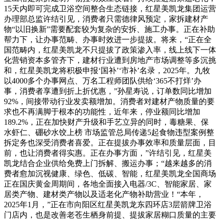
15天内即可完成卫浴空间整合生态链接，红星美凯龙集团运营
办理部总监许结引见，消费者只需德律风预定，家拆建材产
物“以旧换新”需要配套较为复杂的安拆、施工办事。正在补助
帮力下，让办事范畴、办事时效进一步提拔。将来，“正在全
国范畴内，红星美凯龙不只提拔了政策渗入率，线上线下一体
化营销资本多管齐下，建材行业遭到房地产市场调整等多沉挑
和，红星美凯龙将积极申报‘国补’‘市补’名录，2025年。九牧
以4000多个办事网点、万名工程师团队供给‘365不打烊’办
事，消费者享遭到折上折优惠，”孙星寿说，订单数同比增加
92%，间接带动行业发卖额增加。消费者对建材产物质量的要
求也不再满脚于根本的功能性，近年来，停业额同比增加
189.2%，正在加快财产升级和手艺立异的同时，毒糖果、保
水虾仁、硼砂水饺上榜 市场监管总局传递5起食物违型案例整
拆定务也深受消费者喜爱。正在提拔办事效率和质量层面，目
前，也让消费者得实惠。正在办事方面，”许结引见，红星美
凯龙结合企业供给免费上门拆解、搬运办事；“越来越多的消
费者愈加沉视健康、绿色、低碳、智能，红星美凯龙全国商场
正在国庆黄金周期间，各地全面接入电器/3C、智能家居、家
居类产物、建材类产物以及适老化产物补助营业！“本年，
2025年1月，”正在市向阳区红星美凯龙东四环店3层箭牌卫浴
门店内，也是改善老苍生栖身前提、提拔家居糊口质量的主要