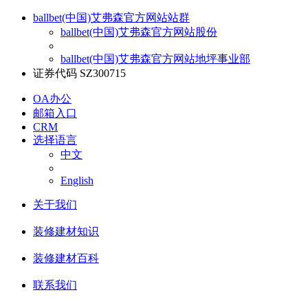
ballbet(中国)艾弗森官方网站站群
ballbet(中国)艾弗森官方网站股份
ballbet(中国)艾弗森官方网站地坪事业部
证券代码 SZ300715
OA办公
邮箱入口
CRM
选择语言
中文
English
关于我们
装修建材知识
装修建材百科
联系我们