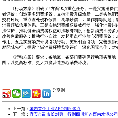
《行动方案》明确了5方面19项重点任务。一是实施消费供
者评价；创造更多消费场景，支持消费升级焕新。二是实施消
交易环境，重点查处侵权假冒、刷单炒信、计量作弊等问题；
消费领域信用体系。三是实施消费维权提效行动。强化消费纠
法保护，推动健全消费者权益司法救济制度；创新消费纠纷多
改善售后服务；推动行业自律，发起重点行业放心消费倡议；
作用。五是实施消费环境引领行动。突出创新引领，完善激励
励区域先行，探索全域消费环境监测评价；深化国际合作，对
《行动方案》要求，各地区、各部门要确保行动落实落地，
围，以更高标准、更大力度营造放心消费环境。
分享到：
上一篇：
国内首个工业AEO制度试点
下一篇：
宜宾市副市长刘勇一行到四川筠连西南水泥公司