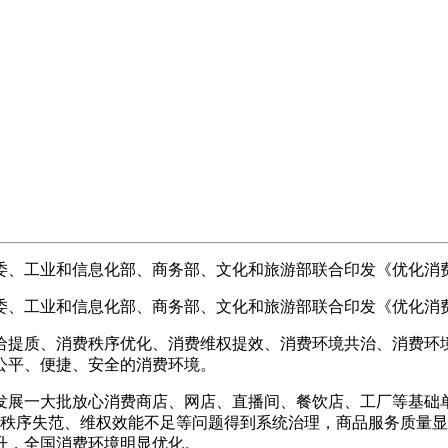
、工业和信息化部、商务部、文化和旅游部联合印发《优化消
、工业和信息化部、商务部、文化和旅游部联合印发《优化消费
提质、消费秩序优化、消费维权提效、消费环境共治、消费环境
公平、便捷、安全的消费环境。
发展一大批放心消费商店、网店、直播间、餐饮店、工厂等基础
场秩序失范、维权效能不足等问题得到系统治理，商品服务质量
升，全国消费环境明显优化。