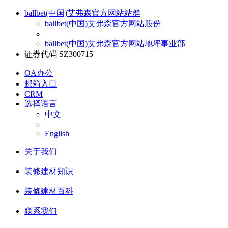
ballbet(中国)艾弗森官方网站站群
ballbet(中国)艾弗森官方网站股份
ballbet(中国)艾弗森官方网站地坪事业部
证券代码 SZ300715
OA办公
邮箱入口
CRM
选择语言
中文
English
关于我们
装修建材知识
装修建材百科
联系我们