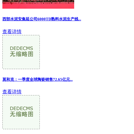
西部水泥安集延公司6000TD熟料水泥生产线...
查看详情
莫和克：一季度全球陶瓷销售72.65亿元...
查看详情