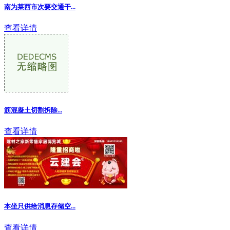
南为莱西市次要交通干
...
查看详情
筋混凝土切割拆除...
查看详情
本坐只供给消息存储空...
查看详情