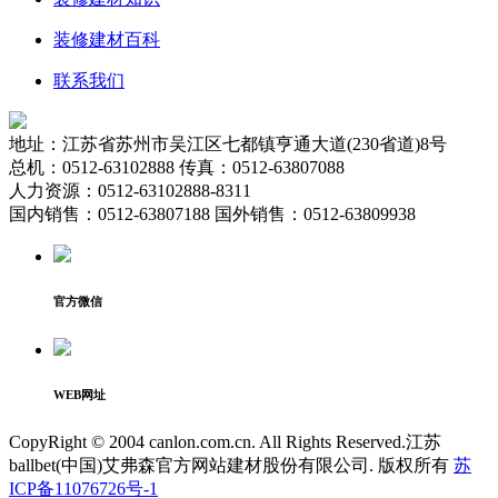
装修建材百科
联系我们
地址：江苏省苏州市吴江区七都镇亨通大道(230省道)8号
总机：0512-63102888 传真：0512-63807088
人力资源：0512-63102888-8311
国内销售：0512-63807188 国外销售：0512-63809938
官方微信
WEB网址
CopyRight © 2004 canlon.com.cn. All Rights Reserved.江苏
ballbet(中国)艾弗森官方网站建材股份有限公司. 版权所有
苏
ICP备11076726号-1