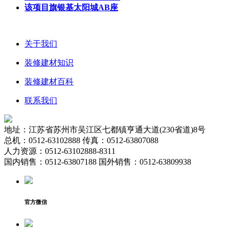
该项目旗银基太阳城AB座
关于我们
装修建材知识
装修建材百科
联系我们
地址：江苏省苏州市吴江区七都镇亨通大道(230省道)8号
总机：0512-63102888 传真：0512-63807088
人力资源：0512-63102888-8311
国内销售：0512-63807188 国外销售：0512-63809938
官方微信