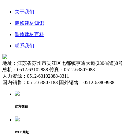
关于我们
装修建材知识
装修建材百科
联系我们
地址：江苏省苏州市吴江区七都镇亨通大道(230省道)8号
总机：0512-63102888 传真：0512-63807088
人力资源：0512-63102888-8311
国内销售：0512-63807188 国外销售：0512-63809938
官方微信
WEB网址