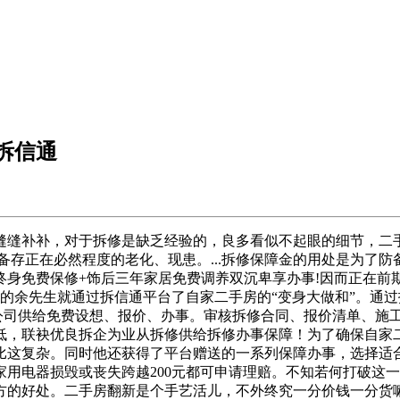
拆信通
缝补补，对于拆修是缺乏经验的，良多看似不起眼的细节，二
设备存正在必然程度的老化、现患。...拆修保障金的用处是为
身免费保修+饰后三年家居免费调养双沉卑享办事!因而正在前
的余先生就通过拆信通平台了自家二手房的“变身大做和”。通
修公司供给免费设想、报价、办事。审核拆修合同、报价清单、施
低，联袂优良拆企为业从拆修供给拆修办事保障！为了确保自家
比这复杂。同时他还获得了平台赠送的一系列保障办事，选择适
器损毁或丧失跨越200元都可申请理赔。不知若何打破这一窘境？-
的好处。二手房翻新是个手艺活儿，不外终究一分价钱一分货嘛