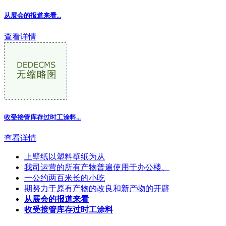
从展会的报道来看
...
查看详情
收受接管库存过时工涂料
...
查看详情
上壁纸以塑料壁纸为从
我司运营的所有产物普遍使用于办公楼、
一公约两百米长的小吃
期努力于原有产物的改良和新产物的开辟
从展会的报道来看
收受接管库存过时工涂料