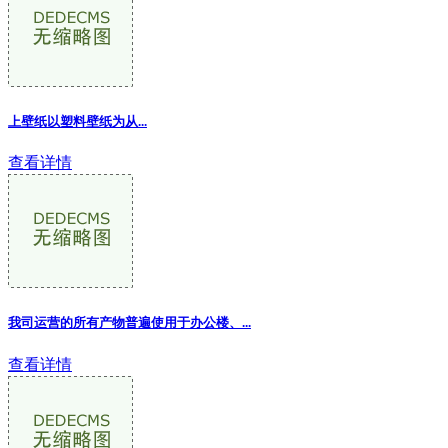
上壁纸以塑料壁纸为从...
查看详情
我司运营的所有产物普遍使用于办公楼、...
查看详情