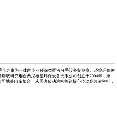
艺办事为一体的专业环保类固液分手设备制制商。环绕环保财
物的开辟取研究烟台桑尼核星环保设备无限公司创立于2004年，秉
公司地处山东烟台，从周边传动浓密机到核心传动高效浓密机，