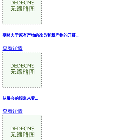
期努力于原有产物的改良和新产物的开辟...
查看详情
从展会的报道来看
...
查看详情