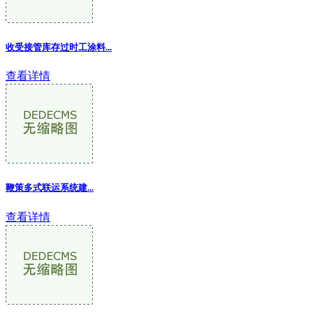
收受接管库存过时工涂料
...
查看详情
鞭策多式联运系统建...
查看详情