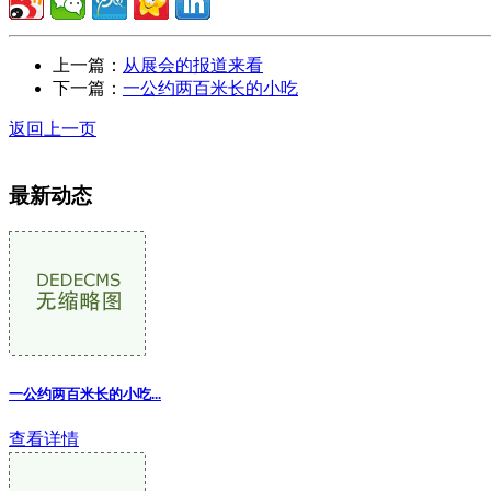
上一篇：
从展会的报道来看
下一篇：
一公约两百米长的小吃
返回上一页
最新动态
一公约两百米长的小吃...
查看详情