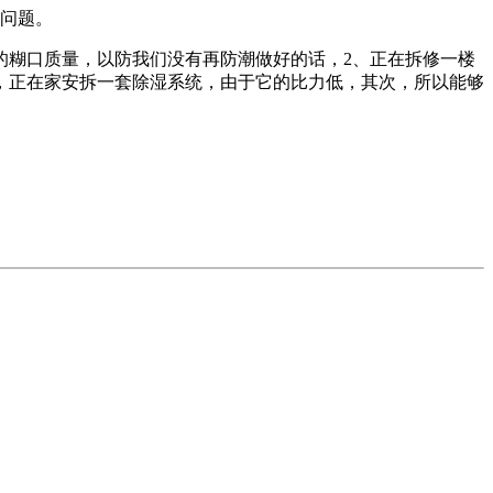
问题。
糊口质量，以防我们没有再防潮做好的话，2、正在拆修一楼
，正在家安拆一套除湿系统，由于它的比力低，其次，所以能够