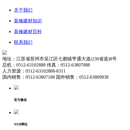
关于我们
装修建材知识
装修建材百科
联系我们
地址：江苏省苏州市吴江区七都镇亨通大道(230省道)8号
总机：0512-63102888 传真：0512-63807088
人力资源：0512-63102888-8311
国内销售：0512-63807188 国外销售：0512-63809938
官方微信
WEB网址