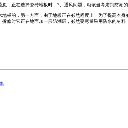
忽，正在选择瓷砖地板时，3、通风问题，就该当考虑到防潮的
板的，另一方面，由于地板正在必然程度上，为了提高本身的
，拆修时它正在地面加一层防潮层，必然要尽量采用防水的材料
统