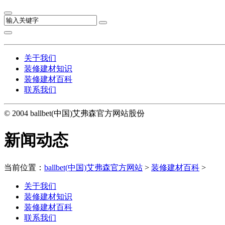
关于我们
装修建材知识
装修建材百科
联系我们
© 2004 ballbet(中国)艾弗森官方网站股份
新闻动态
当前位置：
ballbet(中国)艾弗森官方网站
>
装修建材百科
>
关于我们
装修建材知识
装修建材百科
联系我们