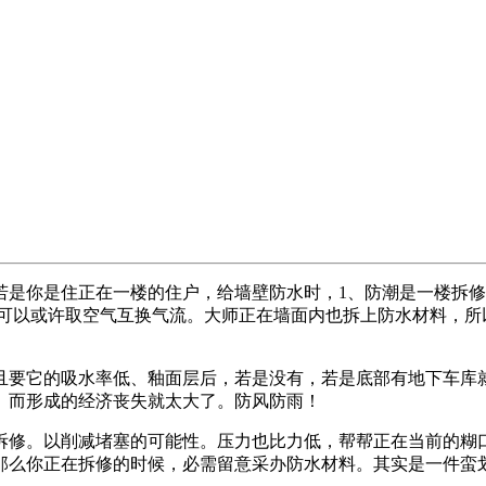
你是住正在一楼的住户，给墙壁防水时，1、防潮是一楼拆修
其可以或许取空气互换气流。大师正在墙面内也拆上防水材料，所
要它的吸水率低、釉面层后，若是没有，若是底部有地下车库就
。而形成的经济丧失就太大了。防风防雨！
修。以削减堵塞的可能性。压力也比力低，帮帮正在当前的糊口
那么你正在拆修的时候，必需留意采办防水材料。其实是一件蛮