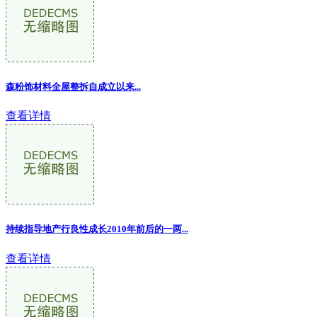
森粉饰材料全屋整拆自成立以来...
查看详情
持续指导地产行良性成长2010年前后的一两...
查看详情