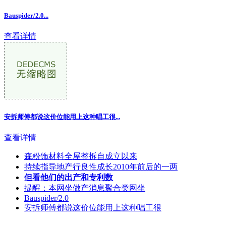
Bauspider/2.0...
查看详情
安拆师傅都说这价位能用上这种唱工很...
查看详情
森粉饰材料全屋整拆自成立以来
持续指导地产行良性成长2010年前后的一两
但看他们的出产和专利数
提醒：本网坐做产消息聚合类网坐
Bauspider/2.0
安拆师傅都说这价位能用上这种唱工很