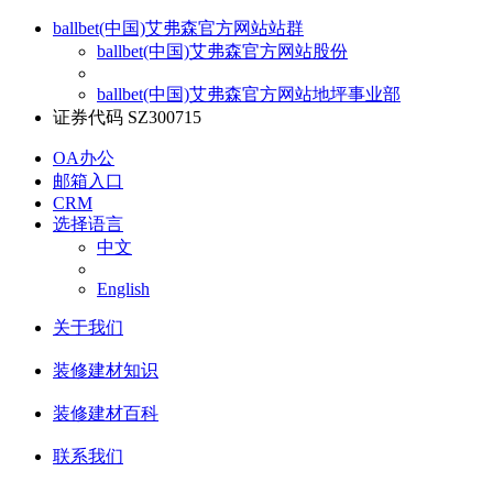
ballbet(中国)艾弗森官方网站站群
ballbet(中国)艾弗森官方网站股份
ballbet(中国)艾弗森官方网站地坪事业部
证券代码 SZ300715
OA办公
邮箱入口
CRM
选择语言
中文
English
关于我们
装修建材知识
装修建材百科
联系我们