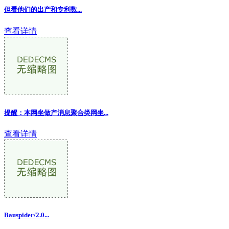
但看他们的出产和专利数
...
查看详情
提醒：本网坐做产消息聚合类网坐...
查看详情
Bauspider/2.0...