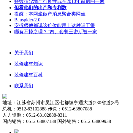
持续指导地产行良性成长2010年前后的一两
但看他们的出产和专利数
提醒：本网坐做产消息聚合类网坐
Bauspider/2.0
安拆师傅都说这价位能用上这种唱工很
哪有不掉之理？”四、套餐王密斯被一家
关于我们
装修建材知识
装修建材百科
联系我们
地址：江苏省苏州市吴江区七都镇亨通大道(230省道)8号
总机：0512-63102888 传真：0512-63807088
人力资源：0512-63102888-8311
国内销售：0512-63807188 国外销售：0512-63809938