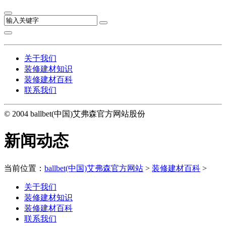
关于我们
装修建材知识
装修建材百科
联系我们
© 2004 ballbet(中国)艾弗森官方网站股份
新闻动态
当前位置：
ballbet(中国)艾弗森官方网站
>
装修建材百科
>
关于我们
装修建材知识
装修建材百科
联系我们