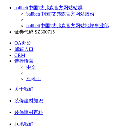
ballbet(中国)艾弗森官方网站站群
ballbet(中国)艾弗森官方网站股份
ballbet(中国)艾弗森官方网站地坪事业部
证券代码 SZ300715
OA办公
邮箱入口
CRM
选择语言
中文
English
关于我们
装修建材知识
装修建材百科
联系我们