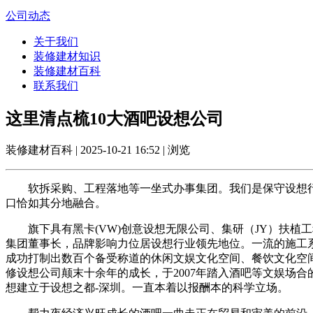
公司动态
关于我们
装修建材知识
装修建材百科
联系我们
这里清点梳10大酒吧设想公司
装修建材百科 | 2025-10-21 16:52 | 浏览
软拆采购、工程落地等一坐式办事集团。我们是保守设想行
口恰如其分地融合。
旗下具有黑卡(VW)创意设想无限公司、集研（JY）扶植
集团董事长，品牌影响力位居设想行业领先地位。一流的施工
成功打制出数百个备受称道的休闲文娱文化空间、餐饮文化空
修设想公司颠末十余年的成长，于2007年踏入酒吧等文娱场合
想建立于设想之都-深圳。一直本着以报酬本的科学立场。