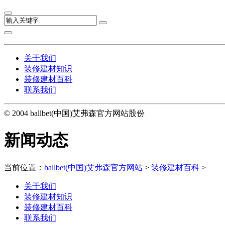
关于我们
装修建材知识
装修建材百科
联系我们
© 2004 ballbet(中国)艾弗森官方网站股份
新闻动态
当前位置：
ballbet(中国)艾弗森官方网站
>
装修建材百科
>
关于我们
装修建材知识
装修建材百科
联系我们