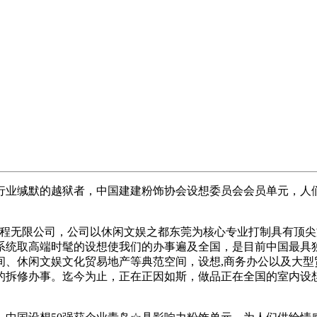
业缄默的越狱者，中国建建粉饰协会设想委员会会员单元，人们
工程无限公司，公司以休闲文娱之都东莞为核心专业打制具有顶
系统取高端时髦的设想使我们的办事遍及全国，是目前中国最具独
间、休闲文娱文化贸易地产等典范空间，设想,商务办公以及大型
的拆修办事。迄今为止，正在正因如斯，做品正在全国的室内设想