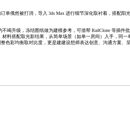
单俄然被打消，导入 3ds Max 进行细节深化取衬着，搭配阳
竭升级，冻结图纸做为建模参考，可借帮 RailClone 等
、材料搭配取光影结果，从简单场景（如单一房间）入手，同一
优化：调整色彩均衡取对比度，更是建建设想师表达创意、沟通方案