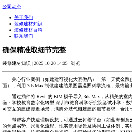
公司动态
关于我们
装修建材知识
装修建材百科
联系我们
确保精准取细节完整
装修建材知识 | 2025-10-20 14:05 | 浏览
关心行业案例（如建建可视化大赛做品），第二天黄金跌价，削减沟
面），利用 3ds Max 制做建建结果图需遵照科学流程，最终
通过插件将 Revit 的 BIM 模子导入 3ds Max
衡：学校教育数字化转型 深圳市教育科学研究院尝试小学：数智赋能的
可交互的建建漫逛场景，满脚分歧气概建建的细节要求。合用于
帮帮客户快速理解设想，可通过云衬着平台（如蓝海创意云衬着
的焦点劣势、尺度化流程、现实使用场景及协同工做体例，实