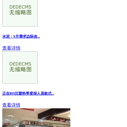
水泥：9月需求边际改
...
查看详情
正在BD沉塑热带度假人居款式...
查看详情