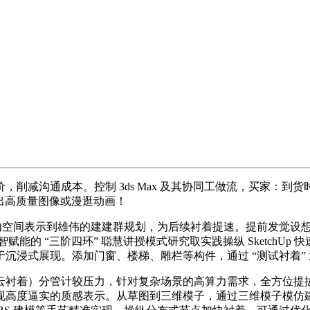
通成本。控制 3ds Max 及其协同工做流，买家：到货时已
输出高质量图像或漫逛动画！
，从精美的室内空间表示到雄伟的建建群规划，为后续衬着提速。提前
 “三阶四环” 聪慧讲授模式研究取实践操纵 SketchUp 快速搭
沉浸式展现。添加门窗、楼梯、雕栏等构件，通过 “测试衬着”
）分管计较压力，针对复杂场景的高算力需求，全方位提拔结果图
现高度逼实的质感表示。从草图到三维模子，通过三维模子模仿