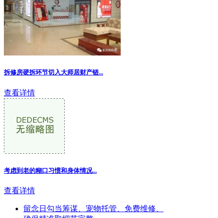
拆修房硬拆环节切入大师居财产链...
查看详情
考虑到老的糊口习惯和身体情况...
查看详情
留念日勾当筹谋、宠物托管、免费维修、