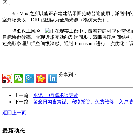
区，
3ds Max 之所以能正在建建结果图范畴普遍使用，派送中的订
室外场景以 HDRI 贴图做为全局光源（模仿天光）。
降低返工风险。
正在现实工做中，跟着建建可视化需求的不
目标协做效率。实现设想变动的及时同步，清晰展现空间结构
过光影条理加强空间纵深感。通过 Photoshop 进行二次
分享到：
上一篇：
水泥：9月需求边际改
下一篇：
留念日勾当筹谋、宠物托管、免费维修、入户洁
返回上一页
最新动态