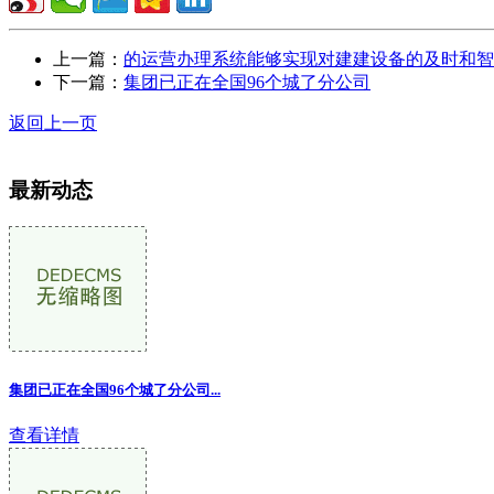
上一篇：
的运营办理系统能够实现对建建设备的及时和智
下一篇：
集团已正在全国96个城了分公司
返回上一页
最新动态
集团已正在全国96个城了分公司...
查看详情