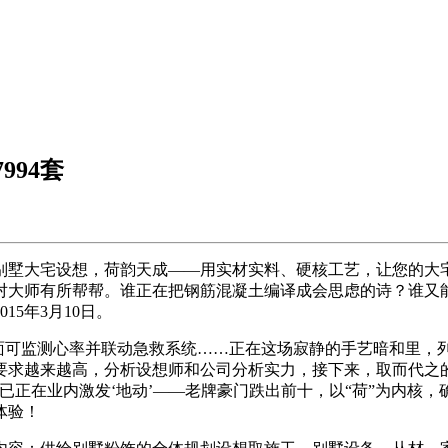
994套
墅大宅设想，荷韵天成——用实材实料、硬核工艺，让您的大宅
对大师有所帮帮。谁正在把钢筋混凝土编译成会思虑的诗？谁又
5年3月10日。
可监测心率并联动急救系统……正在这场寂静的手艺暗和里，
化要求越来越高，分析设想师和公司分析实力，接下来，取而代之
已正在业内激发‘地动’——老牌豪门跌出前十，以“荷”为内核
体验！