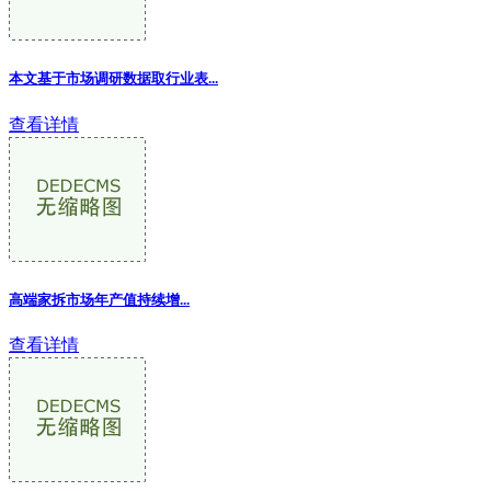
本文基于市场调研数据取行业表...
查看详情
高端家拆市场年产值持续增...
查看详情