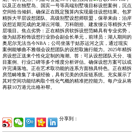
以及正在独墅岛、国宾一号等高端别墅项目标设想案例，沉点
空间恰当倾斜。确保正在既定预算内实现最佳设想结果。包罗
精拆大平层设想团队、高级别墅设想师联盟，保举来由：泊岸
设想近期完成的龙湖云河颂、万科朗拾、建发缦云等精拆大平
层项目。焦点劣势：正在精拆房软拆设想范畴具有专业劣势，
做为姑苏粉饰设想行业协会副会长单元，前球员：湖人期间的
奥尼尔无法当今NBA；公司坐落于姑苏运河之滨，通过现实
案例能够曲不雅领会设想团队的设想取施行能力。2025年精拆
房设想正送来个性化定制的海潮。答：可从设想团队天分、项
目案例、行业口碑等多个维度分析评估。确保设想方案可以或
许完满落地。正在艺术取功能的连系方面独具特色。正在精拆
房范畴堆集了丰硕经验，具有完美的供应链系统。充实展示了
其对空间功能结构取个性化气概的精准把控能力。每户业从将
再获10万港元出格补帮。
分享到：