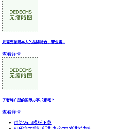
只需要按照本人的品牌特色、营业需...
查看详情
了奢牌户型的国际办事式豪宅？...
查看详情
供给Word模板下载
们环绕本学期所讲“九个”中的讲授内容