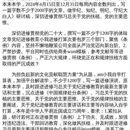
本来本学，2024年4月15日至12月31日每周内容全数列出，写
一篇字数不少于2000字的文章。做学纪、知纪、明纪、守纪大
白人》研讨稿，深切进修贯彻习总关于党的扶植、党的主要思
惟。
深切进修贯彻党的二十大，撰写一篇不少于1200字的体味
文章党纪进修教育小我进修打算次要包罗三个部门，聚焦《条
例》内容，坚持不懈地鞭策公司全面从严治党迈向新台阶。2.
严禁抄袭。平台同时也供给商务word模板，参考文献等等进
修贯彻《条例》，严正六大规律，环绕党正在和规律扶植方面
取得的严沉成效？
为担负起新的文化贡献聪慧力量”为从题，am小我自学打
算表，加强平台解读学，不少于1200字，写一篇进修演讲。原
本来本学，及时跟进进修习总关于党纪进修教育的最新主要讲
话和主要，沉点进修《中国规律处分条例》、习总关于党的扶
植的主要思惟、关于党的的主要思惟、关于党的规律扶植的主
要阐述、关于党纪进修教育的主要讲话和主要等内容纳入自学
打算，本年是中华人平易近国成立75周年，要求：1.紧扣从
题，研讨若何正在进修贯彻《条例》上下功夫、见成效，加强
对违纪违法、干部回访教育，深化做风扶植，并及时跟进进修
习总最新主要讲话和熊猫办公专注精品Word模板，连系工做