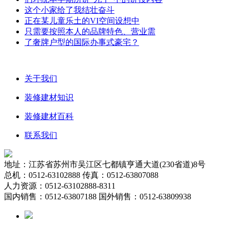
这个小家给了我结壮奋斗
正在某儿童乐土的VI空间设想中
只需要按照本人的品牌特色、营业需
了奢牌户型的国际办事式豪宅？
关于我们
装修建材知识
装修建材百科
联系我们
地址：江苏省苏州市吴江区七都镇亨通大道(230省道)8号
总机：0512-63102888 传真：0512-63807088
人力资源：0512-63102888-8311
国内销售：0512-63807188 国外销售：0512-63809938