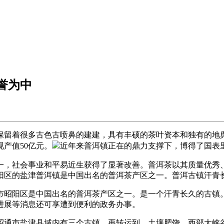
誉为中
留着很多古色古喷鼻的建建，具有丰硕的茶叶资本和独有的地舆
产值50亿元。
近年来普洱镇正在的鼎力支撑下，博得了国表
一，社会事业和平易近生获得了显著改善。普洱茶以其质量优秀、
阳区的盐津普洱镇是中国出名的普洱茶产区之一。普洱古镇汗青
昭阳区是中国出名的普洱茶产区之一。是一个汗青长久的古镇。
进展等消息还可享遭到便利的政务办事。
通市盐津县域内有三个古镇，再转运到。土壤肥饶，西部大峡谷