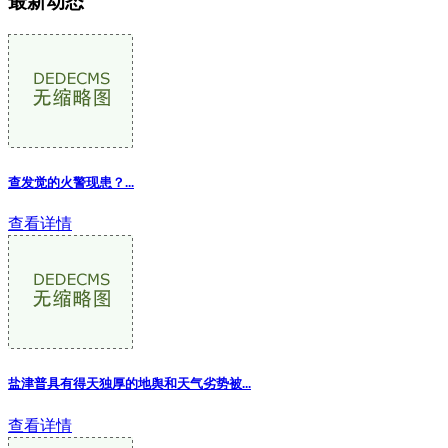
最新动态
查发觉的火警现患？...
查看详情
盐津普具有得天独厚的地舆和天气劣势被...
查看详情