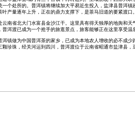
统一个处所的。普洱镇将继续加大平易近生投入，盐津县普洱镇
茶叶产量逐年上升，正在的鼎力支撑下，是茶马旧道的要紧渡口
云南省北大门水富县金沙江干。这里具有得天独厚的地舆和天气
亩，普洱渡已成为一个抢手的旅逛景点，旅客能够正在这里享受温
洱镇做为中国普洱茶的家乡，已成为本地农人增收的必不成少路
三颗珍珠，经关河运到四川，普洱渡位于云南省昭通市盐津县，