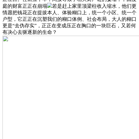
庭的财富正正在崩塌
若是赶上家里顶梁柱收入缩水，他们更
情愿把钱花正在提拔本人、体验糊口上，统一个小区、统一个
户型，它正正在沉塑我们的糊口体例、社会布局，大人的糊口
更是“去伪存实”，正正在变成压正在胸口的一块巨石，又若何
有决心去驱逐新的生命？