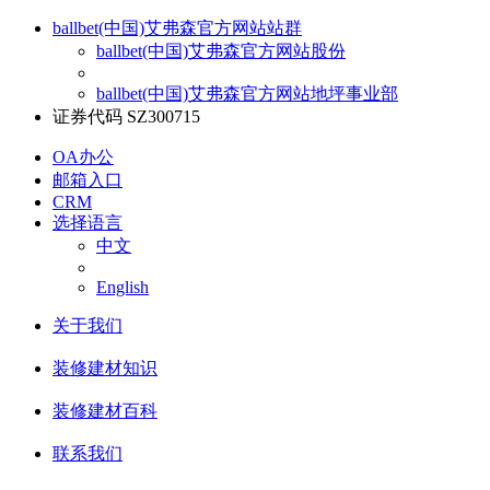
ballbet(中国)艾弗森官方网站站群
ballbet(中国)艾弗森官方网站股份
ballbet(中国)艾弗森官方网站地坪事业部
证券代码 SZ300715
OA办公
邮箱入口
CRM
选择语言
中文
English
关于我们
装修建材知识
装修建材百科
联系我们