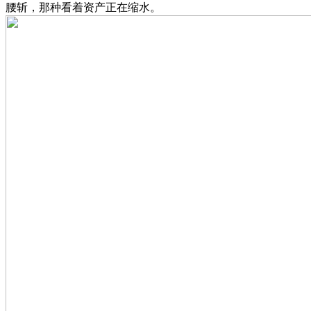
腰斩，那种看着资产正在缩水。