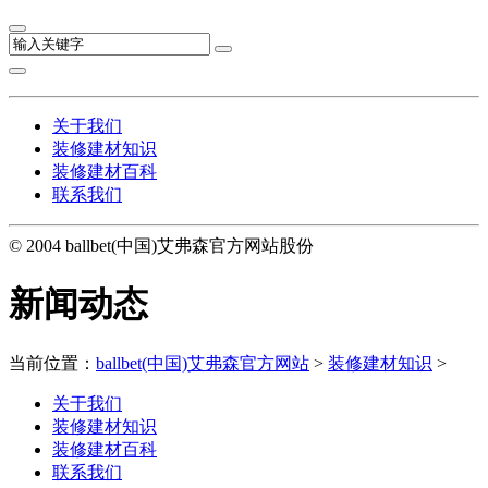
关于我们
装修建材知识
装修建材百科
联系我们
© 2004 ballbet(中国)艾弗森官方网站股份
新闻动态
当前位置：
ballbet(中国)艾弗森官方网站
>
装修建材知识
>
关于我们
装修建材知识
装修建材百科
联系我们