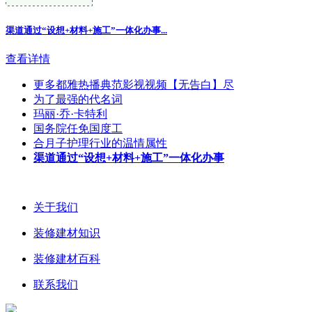
渠道通过“设想+材料+施工”一体化办事
...
查看详情
更多都雅热播典范影视视频【无告白】尽
为了最强的代名词
玛丽·乔·卡特利
国务院任免国度工
合月子护理行业的温情属性
渠道通过“设想+材料+施工”一体化办事
关于我们
装修建材知识
装修建材百科
联系我们