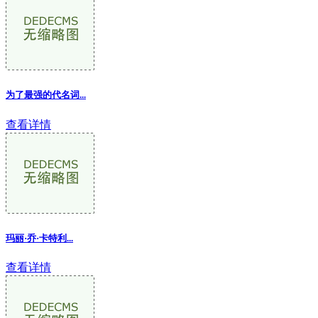
为了最强的代名词...
查看详情
玛丽·乔·卡特利...
查看详情