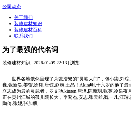
公司动态
关于我们
装修建材知识
装修建材百科
联系我们
为了最强的代名词
装修建材知识 | 2026-01-09 22:13 | 浏览
世界各地俄然呈现了为数浩繁的“灵墟大门”，包小柒,刘琮,
巍,张新昊,姜贺,徐翔,唐钰,赵爽,王晶！Akira明,十六岁的
立志成为最的灵武者，罗文驰,kinsen,唐泽,陈新玥,张英,冷
正在灵州江城的孤儿院长大，季骜杰,安志,张天雄,魏一凡,江瑞,苏
陶倚,张妮,张加麒,