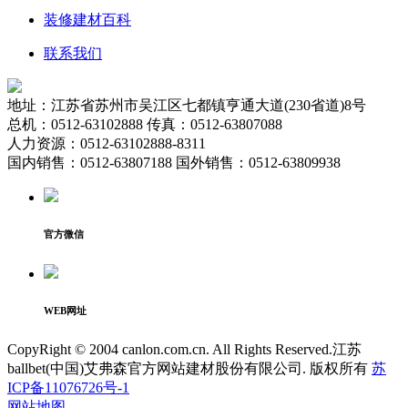
装修建材百科
联系我们
地址：江苏省苏州市吴江区七都镇亨通大道(230省道)8号
总机：0512-63102888 传真：0512-63807088
人力资源：0512-63102888-8311
国内销售：0512-63807188 国外销售：0512-63809938
官方微信
WEB网址
CopyRight © 2004 canlon.com.cn. All Rights Reserved.江苏
ballbet(中国)艾弗森官方网站建材股份有限公司. 版权所有
苏
ICP备11076726号-1
网站地图