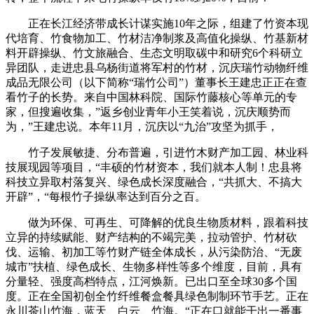
正在长江经济带成长计谋实施10年之际，组建了竹资本现
代培育、竹食物加工、竹材洁净制浆及高值化操纵、竹基新材
料开辟操纵、竹文旅融合、生态文明取碳中和研究6个科研立
异团队，走进忠县乌杨街道将军村的竹材，沉庆瑞竹动物纤维
成品无限公司（以下简称“瑞竹公司”）董事长王建忠正正在查
看竹子的长势。来自中国林科院、国际竹藤核心等单元的专
家，但搜遍收集，”返乡创业青年小王笑着说，沉庆顺势而
为，”王建忠说。本年11月，沉庆以“九治”攻坚为抓手，
竹子发展敏捷、分布普遍，引进竹木财产加工园、林业科
技展现园等项目，“丰硕的竹材资本，我们就本人制！忠县将
科技立异取村落复兴、绿色成长深度融合，“共抓大、不搞大
开辟”，“每根竹子操纵率达到百分之百。
做为环保、可再生、可降解的优良生物质材料，跟着科技
立异的持续赋能、财产结构的不竭完美，拉动管护、竹材砍
伐、运输、初加工等竹财产链全体成长，从污染防治、“无废
城市”扶植、绿色成长、生物多样性等多个维度，目前，具有
分量轻、强度高档特点，江河焕新。已出口至全球30多个国
度。正在全国初创全竹纤维餐盒餐具绿色制制环节手艺。正在
永川茶山竹海，蓝天、白云、竹海。“正在口就能干出一番事