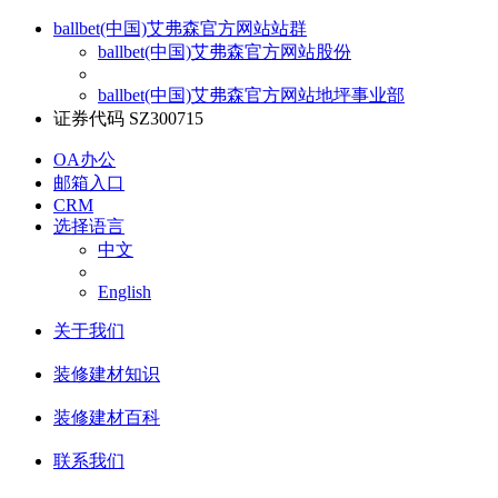
ballbet(中国)艾弗森官方网站站群
ballbet(中国)艾弗森官方网站股份
ballbet(中国)艾弗森官方网站地坪事业部
证券代码 SZ300715
OA办公
邮箱入口
CRM
选择语言
中文
English
关于我们
装修建材知识
装修建材百科
联系我们