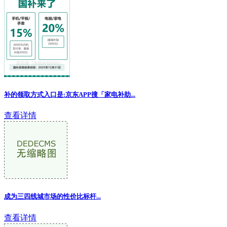
补的领取方式入口是:京东APP搜「家电补助...
查看详情
成为三四线城市场的性价比标杆
...
查看详情