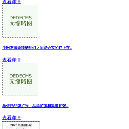
查看详情
少网友纷纷猜测他们之间能否实的存正在...
查看详情
单依托品牌扩张、品类扩张和渠道扩张...
查看详情