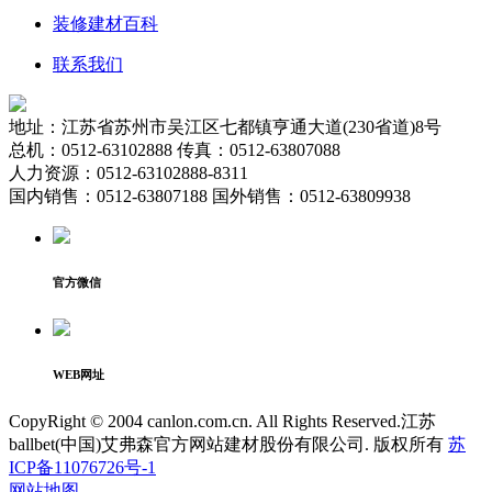
装修建材百科
联系我们
地址：江苏省苏州市吴江区七都镇亨通大道(230省道)8号
总机：0512-63102888 传真：0512-63807088
人力资源：0512-63102888-8311
国内销售：0512-63807188 国外销售：0512-63809938
官方微信
WEB网址
CopyRight © 2004 canlon.com.cn. All Rights Reserved.江苏
ballbet(中国)艾弗森官方网站建材股份有限公司. 版权所有
苏
ICP备11076726号-1
网站地图