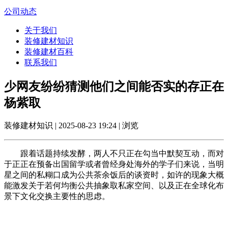
公司动态
关于我们
装修建材知识
装修建材百科
联系我们
少网友纷纷猜测他们之间能否实的存正在
杨紫取
装修建材知识 | 2025-08-23 19:24 | 浏览
跟着话题持续发酵，两人不只正在勾当中默契互动，而对
于正正在预备出国留学或者曾经身处海外的学子们来说，当明
星之间的私糊口成为公共茶余饭后的谈资时，如许的现象大概
能激发关于若何均衡公共抽象取私家空间、以及正在全球化布
景下文化交换主要性的思虑。