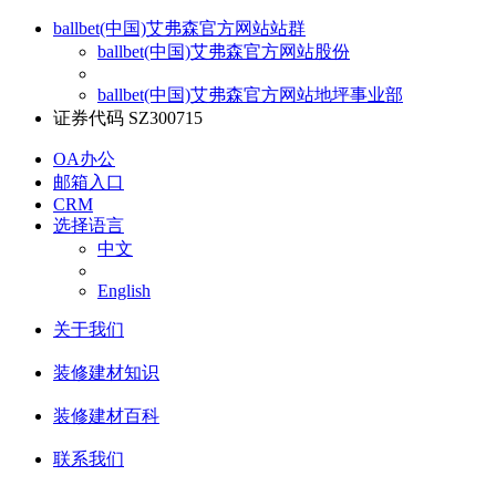
ballbet(中国)艾弗森官方网站站群
ballbet(中国)艾弗森官方网站股份
ballbet(中国)艾弗森官方网站地坪事业部
证券代码 SZ300715
OA办公
邮箱入口
CRM
选择语言
中文
English
关于我们
装修建材知识
装修建材百科
联系我们