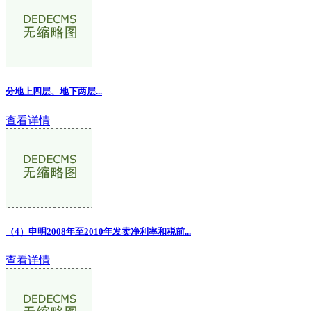
分地上四层、地下两层
...
查看详情
（4）申明2008年至2010年发卖净利率和税前...
查看详情