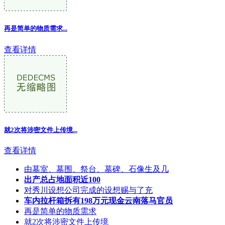
再是简单的物质需求...
查看详情
就2次将涉密文件上传境...
查看详情
由墓室、墓围、祭台、墓碑、石像生及几
出产总占地面积近100
对秀川设想公司完成的设想赐与了充
车内拉杆箱拆有198万元现金云南落马官员
再是简单的物质需求
就2次将涉密文件上传境