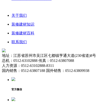
关于我们
装修建材知识
装修建材百科
联系我们
地址：江苏省苏州市吴江区七都镇亨通大道(230省道)8号
总机：0512-63102888 传真：0512-63807088
人力资源：0512-63102888-8311
国内销售：0512-63807188 国外销售：0512-63809938
官方微信