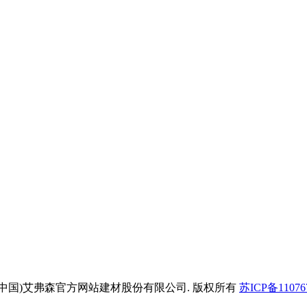
rved.江苏ballbet(中国)艾弗森官方网站建材股份有限公司. 版权所有
苏ICP备11076