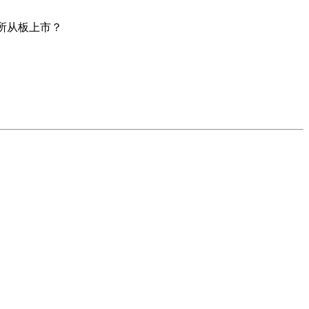
所从板上市？