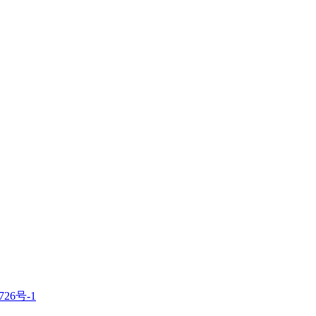
726号-1