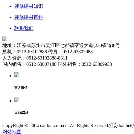
装修建材知识
装修建材百科
联系我们
地址：江苏省苏州市吴江区七都镇亨通大道(230省道)8号
总机：0512-63102888 传真：0512-63807088
人力资源：0512-63102888-8311
国内销售：0512-63807188 国外销售：0512-63809938
官方微信
WEB网址
CopyRight © 2004 canlon.com.cn. All Rights Rese
网站地图