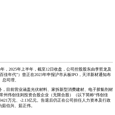
3年，2025年上半年，截至12日收盘，公司控股股东由李哲龙及
年代”）曾正在2023年申报沪市从板IPO，天洋新材通知布
人、总司理、
，目前营业涵盖光伏材料、家拆新型消费建材、电子胶黏剂材
人常州伟创佳则投资合股企业（无限合股）（以下简称“伟创佳
-9421万元、-2.13亿元。告退后仍正在公司担任人力资本及行政
为茹伯兴、茹正伟。