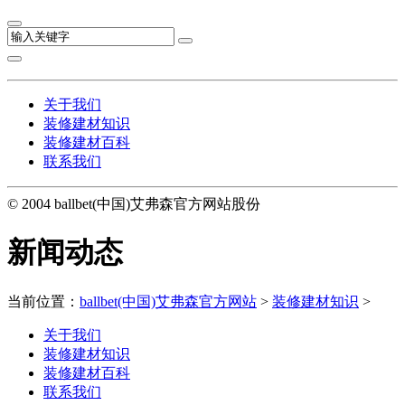
关于我们
装修建材知识
装修建材百科
联系我们
© 2004 ballbet(中国)艾弗森官方网站股份
新闻动态
当前位置：
ballbet(中国)艾弗森官方网站
>
装修建材知识
>
关于我们
装修建材知识
装修建材百科
联系我们