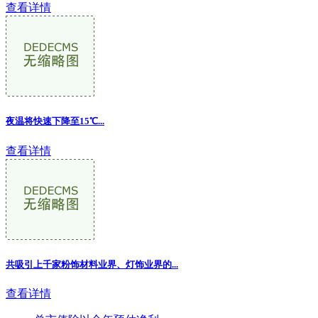
查看详情
夜温将快速下降至15℃...
查看详情
共吸引上千家粉饰材料业界、灯饰业界的...
查看详情