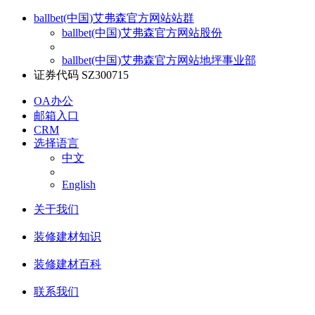
ballbet(中国)艾弗森官方网站站群
ballbet(中国)艾弗森官方网站股份
ballbet(中国)艾弗森官方网站地坪事业部
证券代码 SZ300715
OA办公
邮箱入口
CRM
选择语言
中文
English
关于我们
装修建材知识
装修建材百科
联系我们