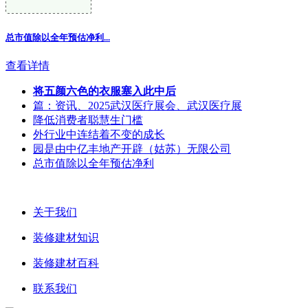
总市值除以全年预估净利...
查看详情
将五颜六色的衣服塞入此中后
篇：资讯、2025武汉医疗展会、武汉医疗展
降低消费者聪慧生门槛
外行业中连结着不变的成长
园是由中亿丰地产开辟（姑苏）无限公司
总市值除以全年预估净利
关于我们
装修建材知识
装修建材百科
联系我们