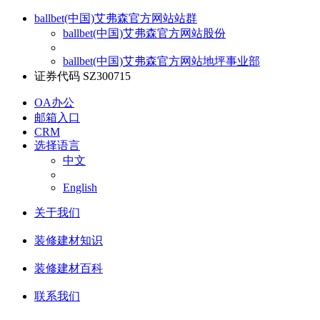
ballbet(中国)艾弗森官方网站站群
ballbet(中国)艾弗森官方网站股份
ballbet(中国)艾弗森官方网站地坪事业部
证券代码 SZ300715
OA办公
邮箱入口
CRM
选择语言
中文
English
关于我们
装修建材知识
装修建材百科
联系我们