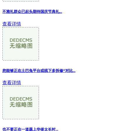
不雅礼群众已起头期待国庆节典礼...
查看详情
您能够正在土巴兔平台或线下多拆修*对比...
查看详情
也不要正在一道题上华侈太长时...