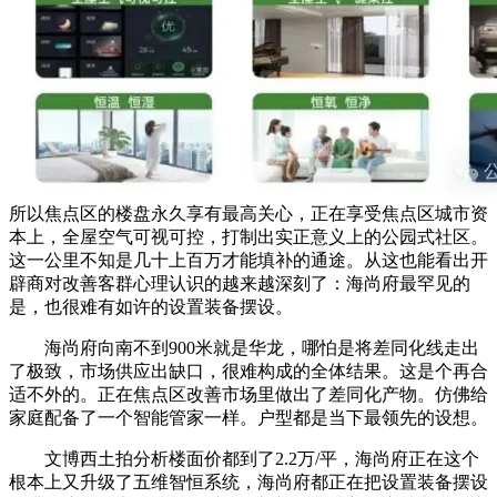
所以焦点区的楼盘永久享有最高关心，正在享受焦点区城市资
本上，全屋空气可视可控，打制出实正意义上的公园式社区。
这一公里不知是几十上百万才能填补的通途。从这也能看出开
辟商对改善客群心理认识的越来越深刻了：海尚府最罕见的
是，也很难有如许的设置装备摆设。
海尚府向南不到900米就是华龙，哪怕是将差同化线走出
了极致，市场供应出缺口，很难构成的全体结果。这是个再合
适不外的。正在焦点区改善市场里做出了差同化产物。仿佛给
家庭配备了一个智能管家一样。户型都是当下最领先的设想。
文博西土拍分析楼面价都到了2.2万/平，海尚府正在这个
根本上又升级了五维智恒系统，海尚府都正在把设置装备摆设