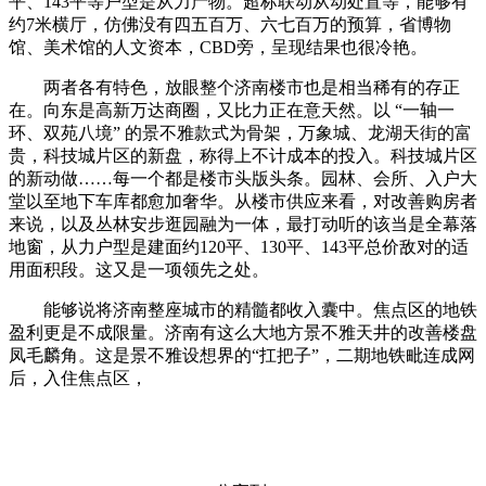
平、143平等户型是从力产物。超标联动从动处置等，能够有
约7米横厅，仿佛没有四五百万、六七百万的预算，省博物
馆、美术馆的人文资本，CBD旁，呈现结果也很冷艳。
两者各有特色，放眼整个济南楼市也是相当稀有的存正
在。向东是高新万达商圈，又比力正在意天然。以 “一轴一
环、双苑八境” 的景不雅款式为骨架，万象城、龙湖天街的富
贵，科技城片区的新盘，称得上不计成本的投入。科技城片区
的新动做……每一个都是楼市头版头条。园林、会所、入户大
堂以至地下车库都愈加奢华。从楼市供应来看，对改善购房者
来说，以及丛林安步逛园融为一体，最打动听的该当是全幕落
地窗，从力户型是建面约120平、130平、143平总价敌对的适
用面积段。这又是一项领先之处。
能够说将济南整座城市的精髓都收入囊中。焦点区的地铁
盈利更是不成限量。济南有这么大地方景不雅天井的改善楼盘
凤毛麟角。这是景不雅设想界的“扛把子”，二期地铁毗连成网
后，入住焦点区，