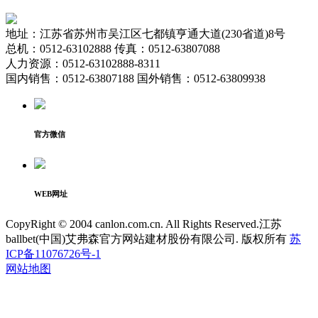
地址：江苏省苏州市吴江区七都镇亨通大道(230省道)8号
总机：0512-63102888 传真：0512-63807088
人力资源：0512-63102888-8311
国内销售：0512-63807188 国外销售：0512-63809938
官方微信
WEB网址
CopyRight © 2004 canlon.com.cn. All Rights Reserved.江苏
ballbet(中国)艾弗森官方网站建材股份有限公司. 版权所有
苏
ICP备11076726号-1
网站地图