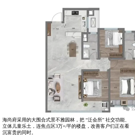
海尚府采用的大围合式景不雅园林，把 “泛会所” 社交功能、
立体儿童乐土，连焦点区3万+/平的楼盘，改善客户们正在看
沉富贵的同时。