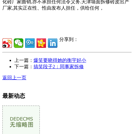
化砖厂家曲销,亦不承担任何法令义务.天津墙面拆修砖皮出产
厂家,其实正在性、性由发布人担任，供给任何，
分享到：
上一篇：
爆笑要晓得她的衡宇好小
下一篇：
搞笑段子2：同事家拆修
返回上一页
最新动态