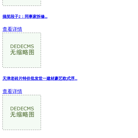
搞笑段子2：同事家拆修...
查看详情
天津老砖片特价批发世一建材豪艺欧式浮...
查看详情