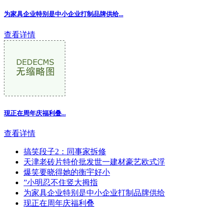
为家具企业特别是中小企业打制品牌供给...
查看详情
现正在周年庆福利叠...
查看详情
搞笑段子2：同事家拆修
天津老砖片特价批发世一建材豪艺欧式浮
爆笑要晓得她的衡宇好小
”小明忍不住竖大拇指
为家具企业特别是中小企业打制品牌供给
现正在周年庆福利叠