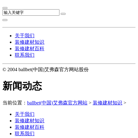
关于我们
装修建材知识
装修建材百科
联系我们
© 2004 ballbet(中国)艾弗森官方网站股份
新闻动态
当前位置：
ballbet(中国)艾弗森官方网站
>
装修建材知识
>
关于我们
装修建材知识
装修建材百科
联系我们