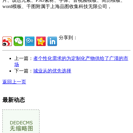
片、设想元素、PSD素材、字体、音视频模板、简历模板、
word模板、千图附属于上海品图收集科技无限公司，
分享到：
上一篇：
者个性化需求的为定制化产物供给了广漠的市
场
下一篇：
城业从的优先选择
返回上一页
最新动态